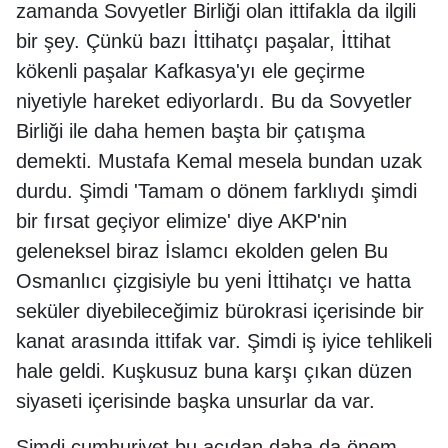
zamanda Sovyetler Birliği olan ittifakla da ilgili
bir şey. Çünkü bazı İttihatçı paşalar, İttihat
kökenli paşalar Kafkasya'yı ele geçirme
niyetiyle hareket ediyorlardı. Bu da Sovyetler
Birliği ile daha hemen başta bir çatışma
demekti. Mustafa Kemal mesela bundan uzak
durdu. Şimdi 'Tamam o dönem farklıydı şimdi
bir fırsat geçiyor elimize' diye AKP'nin
geleneksel biraz İslamcı ekolden gelen Bu
Osmanlıcı çizgisiyle bu yeni İttihatçı ve hatta
seküler diyebileceğimiz bürokrasi içerisinde bir
kanat arasında ittifak var. Şimdi iş iyice tehlikeli
hale geldi. Kuşkusuz buna karşı çıkan düzen
siyaseti içerisinde başka unsurlar da var.
Şimdi cumhuriyet bu açıdan daha da önem