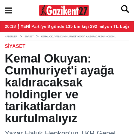
20:18 ┋ YENİ Parti'ye 8 günde 135 bin kişi 292 milyon TL bağış 
20
HABERLER
SIYASET
KEMAL OKUYAN: CUMHURIYET'I AYAĞA KALDIRACAKSAK HOLDIN...
SIYASET
Kemal Okuyan:
Cumhuriyet'i ayağa
kaldıracaksak
holdingler ve
tarikatlardan
kurtulmalıyız
Yazar Haluk Hepkon’un TKP Genel