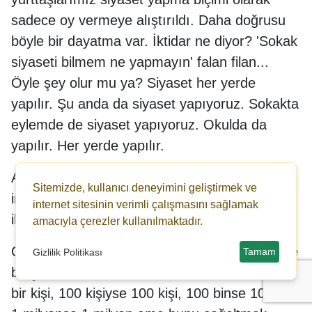
sadece oy vermeye alıştırıldı. Daha doğrusu
böyle bir dayatma var. İktidar ne diyor? 'Sokak
siyaseti bilmem ne yapmayın' falan filan...
Öyle şey olur mu ya? Siyaset her yerde
yapılır. Şu anda da siyaset yapıyoruz. Sokakta
eylemde de siyaset yapıyoruz. Okulda da
yapılır. Her yerde yapılır.
Ama oy kullanmak önemlidir. Önemliyse
Sitemizde, kullanıcı deneyimini geliştirmek ve
insanların attıkları oyla vicdani ve bilinçli bir
internet sitesinin verimli çalışmasını sağlamak
ilişki kurması gerekir.
amacıyla çerezler kullanılmaktadır.
Oy madem çok değerli, o zaman taktik oy diye
Tamam
Gizlilik Politikası
bir şey olmaz. Oy sizin kimliğinizdir. Bir kişiyse
bir kişi, 100 kişiyse 100 kişi, 100 binse 100 bin,