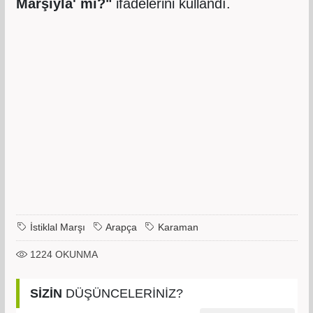
Marşıyla' mı?"
ifadelerini kullandı.
İstiklal Marşı
Arapça
Karaman
1224
OKUNMA
SİZİN
DÜŞÜNCELERİNİZ?