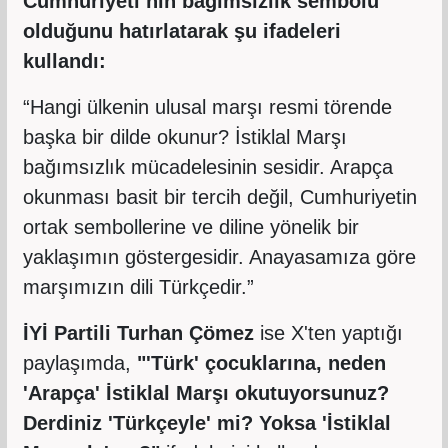
Cumhuriyeti’nin bağımsızlık sembolü
olduğunu hatırlatarak şu ifadeleri
kullandı:
“Hangi ülkenin ulusal marşı resmi törende
başka bir dilde okunur? İstiklal Marşı
bağımsızlık mücadelesinin sesidir. Arapça
okunması basit bir tercih değil, Cumhuriyetin
ortak sembollerine ve diline yönelik bir
yaklaşımın göstergesidir. Anayasamıza göre
marşımızın dili Türkçedir.”
İYİ Partili Turhan Çömez
ise X'ten yaptığı
paylaşımda,
"'Türk' çocuklarına, neden
'Arapça' İstiklal Marşı okutuyorsunuz?
Derdiniz 'Türkçeyle' mi? Yoksa 'İstiklal