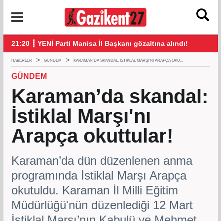
21:20 ┋ YENİ Parti Manisa İl Başkanı gözaltına alındı!
21:
HABERLER
GÜNDEM
KARAMAN’DA SKANDAL: İSTIKLAL MARŞI'NI ARAPÇA OKU...
GÜNDEM
Karaman’da skandal:
İstiklal Marşı'nı
Arapça okuttular!
Karaman’da dün düzenlenen anma
programında İstiklal Marşı Arapça
okutuldu. Karaman İl Milli Eğitim
Müdürlüğü'nün düzenlediği 12 Mart
İstiklal Marşı’nın Kabulü ve Mehmet