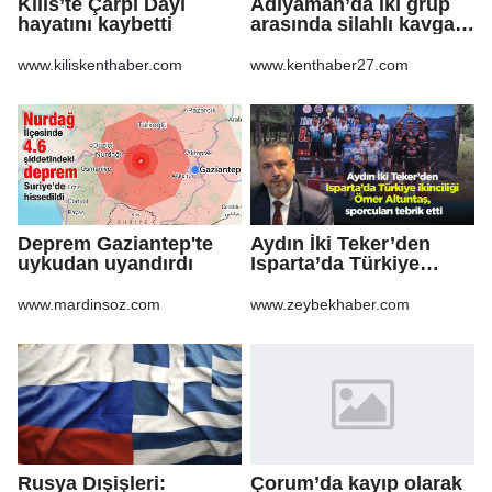
Kilis’te Çarpı Dayı
Adıyaman’da iki grup
hayatını kaybetti
arasında silahlı kavga:
3 yaralı
www.kiliskenthaber.com
www.kenthaber27.com
Deprem Gaziantep'te
Aydın İki Teker’den
uykudan uyandırdı
Isparta’da Türkiye
ikinciliği Ömer
Altuntaş, sporcuları
www.mardinsoz.com
www.zeybekhaber.com
tebrik etti
Rusya Dışişleri:
Çorum’da kayıp olarak