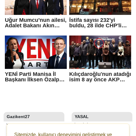
Uğur Mumcu’nun ailesi,
İstifa sayısı 232'yi
Adalet Bakanı Akın
buldu, 28 ilde CHP'li
Gürlek ile görüştü
başkan kalmadı!
YENİ Parti Manisa İl
Kılıçdaroğlu'nun atadığı
Başkanı İlksen Özalper
isim 8 ay önce AKP
tutuklandı
rozeti takmış!
Gazikent27
YASAL
YAZARLAR
İLETIŞIM
SON DAKİKA
KÜNYE
Sitemizde, kullanıcı deneyimini geliştirmek ve