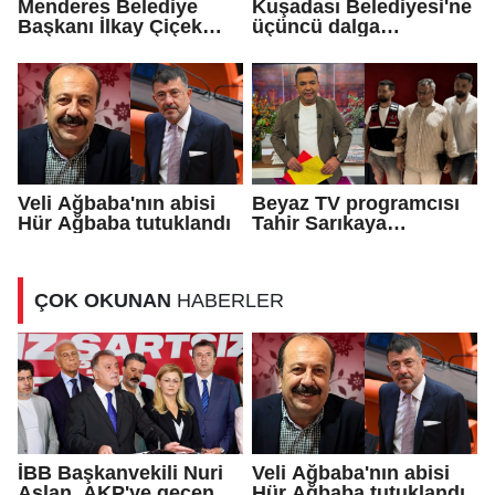
Menderes Belediye
Kuşadası Belediyesi'ne
Başkanı İlkay Çiçek
üçüncü dalga
tutuklandı!
operasyon
Veli Ağbaba'nın abisi
Beyaz TV programcısı
Hür Ağbaba tutuklandı
Tahir Sarıkaya
tutuklandı
ÇOK OKUNAN
HABERLER
İBB Başkanvekili Nuri
Veli Ağbaba'nın abisi
Aslan, AKP'ye geçen
Hür Ağbaba tutuklandı