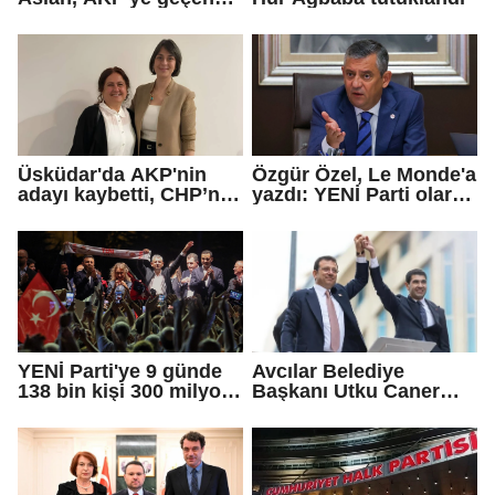
Eren Ali Bingöl'ün
iddialarına yanıt verdi
Üsküdar'da AKP'nin
Özgür Özel, Le Monde'a
adayı kaybetti, CHP’nin
yazdı: YENİ Parti olarak
adayı Sibel Tan
farklı bir gelecek
Çetinkaya Başkan
öneriyoruz
Vekili seçildi
YENİ Parti'ye 9 günde
Avcılar Belediye
138 bin kişi 300 milyon
Başkanı Utku Caner
bağış yaptı
Çaykara için tahliye
kararı