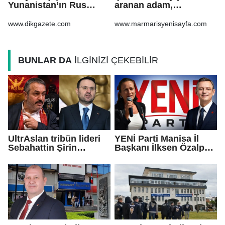
Yunanistan’ın Rus
aranan adam,
gazından vazgeçmesi
şarampole yuvarlanan
ekonomiye pahalıya
otomobilinin altında ölü
www.dikgazete.com
www.marmarisyenisayfa.com
mal olacak
bulundu
BUNLAR DA
İLGİNİZİ ÇEKEBİLİR
UltrAslan tribün lideri
YENİ Parti Manisa İl
Sebahattin Şirin
Başkanı İlksen Özalper
gözaltına alındı!
tutuklandı