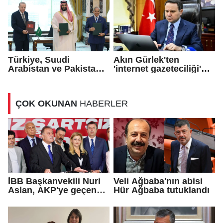
Türkiye, Suudi
Akın Gürlek'ten
Arabistan ve Pakistan
'internet gazeteciliği'
arasında 'Mekke
için yasa sinyali
Savunma Anlaşması'
imzalandı
ÇOK OKUNAN
HABERLER
İBB Başkanvekili Nuri
Veli Ağbaba'nın abisi
Aslan, AKP'ye geçen
Hür Ağbaba tutuklandı
Eren Ali Bingöl'ün
iddialarına yanıt verdi