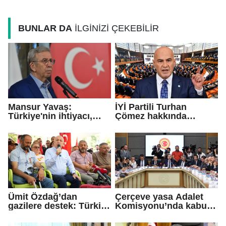
BUNLAR DA
İLGİNİZİ ÇEKEBİLİR
Mansur Yavaş:
İYİ Partili Turhan
Türkiye'nin ihtiyacı,
Çömez hakkında
kapalı kapılar ardındaki
soruşturma başlatıldı
mutabakatlar değil
Ümit Özdağ’dan
Çerçeve yasa Adalet
gazilere destek: Türkiye
Komisyonu’nda kabul
bu sorunu daha fazla
edildi!
taşımamalı