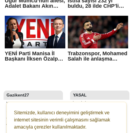
Uğur Mumcu’nun ailesi,
İstifa sayısı 232'yi
Adalet Bakanı Akın
buldu, 28 ilde CHP'li
Gürlek ile görüştü
başkan kalmadı!
YENİ Parti Manisa İl
Trabzonspor, Mohamed
Başkanı İlksen Özalper
Salah ile anlaşma
tutuklandı
sağladı!
Gazikent27
YASAL
YAZARLAR
İLETIŞIM
SON DAKİKA
KÜNYE
Sitemizde, kullanıcı deneyimini geliştirmek ve
GALERİLER
YAYIN İLKELERI
internet sitesinin verimli çalışmasını sağlamak
WEBTV
KURALLAR
amacıyla çerezler kullanılmaktadır.