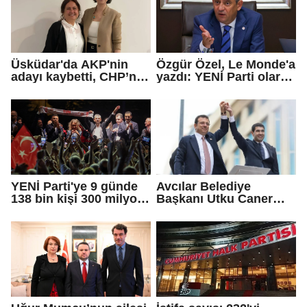
Üsküdar'da AKP'nin
Özgür Özel, Le Monde'a
adayı kaybetti, CHP’nin
yazdı: YENİ Parti olarak
adayı Sibel Tan
farklı bir gelecek
Çetinkaya Başkan
öneriyoruz
Vekili seçildi
YENİ Parti'ye 9 günde
Avcılar Belediye
138 bin kişi 300 milyon
Başkanı Utku Caner
bağış yaptı
Çaykara için tahliye
kararı