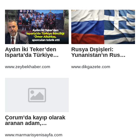
Aydın İki Teker’den
Rusya Dışişleri:
Isparta’da Türkiye
Yunanistan’ın Rus
ikinciliği Ömer
gazından vazgeçmesi
Altuntaş, sporcuları
ekonomiye pahalıya
www.zeybekhaber.com
www.dikgazete.com
tebrik etti
mal olacak
Çorum’da kayıp olarak
aranan adam,
şarampole yuvarlanan
otomobilinin altında ölü
www.marmarisyenisayfa.com
bulundu