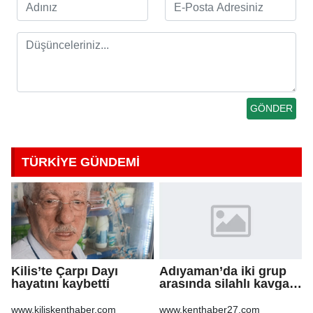
TÜRKİYE GÜNDEMİ
Kilis’te Çarpı Dayı
Adıyaman’da iki grup
hayatını kaybetti
arasında silahlı kavga:
3 yaralı
www.kiliskenthaber.com
www.kenthaber27.com