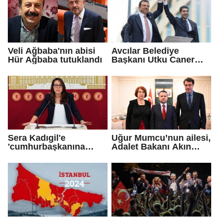
Veli Ağbaba'nın abisi
Avcılar Belediye
Hür Ağbaba tutuklandı
Başkanı Utku Caner
Çaykara için tahliye
kararı
Sera Kadıgil'e
Uğur Mumcu’nun ailesi,
'cumhurbaşkanına
Adalet Bakanı Akın
hakaret' ve 'tehdit'
Gürlek ile görüştü
soruşturması