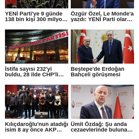
YENİ Parti'ye 9 günde
Özgür Özel, Le Monde'a
138 bin kişi 300 milyon
yazdı: YENİ Parti olarak
bağış yaptı
farklı bir gelecek
öneriyoruz
İstifa sayısı 232'yi
Beştepe'de Erdoğan
buldu, 28 ilde CHP'li
Bahçeli görüşmesi
başkan kalmadı!
Kılıçdaroğlu'nun atadığı
Ümit Özdağ: Şu anda
isim 8 ay önce AKP
cezaevlerinde bulunan
rozeti takmış!
adli mahkumların suçu