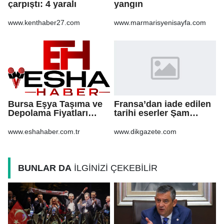
çarpıştı: 4 yaralı
yangın
www.kenthaber27.com
www.marmarisyenisayfa.com
Bursa Eşya Taşıma ve
Fransa’dan iade edilen
Depolama Fiyatları
tarihi eserler Şam
2026: Güvenli Hizmet
Kalesi’nde sergilendi
İçin Bilinmesi
www.eshahaber.com.tr
www.dikgazete.com
Gerekenler
BUNLAR DA
İLGİNİZİ ÇEKEBİLİR