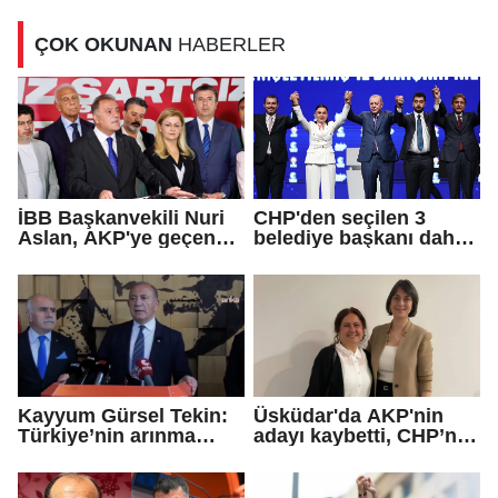
ne?
ÇOK OKUNAN
HABERLER
İBB Başkanvekili Nuri
CHP'den seçilen 3
Aslan, AKP'ye geçen
belediye başkanı daha
Eren Ali Bingöl'ün
AKP'ye geçti!
iddialarına yanıt verdi
Kayyum Gürsel Tekin:
Üsküdar'da AKP'nin
Türkiye’nin arınma
adayı kaybetti, CHP’nin
merkezine hoş
adayı Sibel Tan
geldiniz...
Çetinkaya Başkan
Vekili seçildi