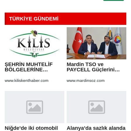
TÜRKİYE GÜNDEMİ
ŞEHRİN MUHTELİF
Mardin TSO ve
BÖLGELERİNE
PAYCELL Güçlerini
KALDIRIM YAPILMASI
Birleştirdi
VE BOZULAN
www.kiliskenthaber.com
www.mardinsoz.com
KALDIRIMLARIN
ONARILMASI YAPIM İŞİ
Niğde’de iki otomobil
Alanya’da sazlık alanda