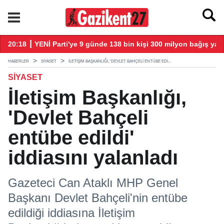
larla başladı
20:18 ┋ YENİ Parti'ye 9 günde 138 bin kişi 300 milyon bağış yap
20
HABERLER
SIYASET
İLETIŞIM BAŞKANLIĞI, 'DEVLET BAHÇELI ENTÜBE EDI...
SIYASET
İletişim Başkanlığı,
'Devlet Bahçeli
entübe edildi'
iddiasını yalanladı
Gazeteci Can Ataklı MHP Genel
Başkanı Devlet Bahçeli'nin entübe
edildiği iddiasına İletişim