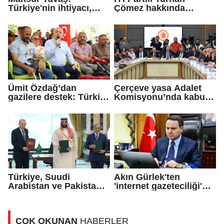
Türkiye'nin ihtiyacı,
Çömez hakkında
kapalı kapılar ardındaki
soruşturma başlatıldı
mutabakatlar değil
Ümit Özdağ’dan
Çerçeve yasa Adalet
gazilere destek: Türkiye
Komisyonu’nda kabul
bu sorunu daha fazla
edildi!
taşımamalı
Türkiye, Suudi
Akın Gürlek'ten
Arabistan ve Pakistan
'internet gazeteciliği'
arasında 'Mekke
için yasa sinyali
Savunma Anlaşması'
imzalandı
ÇOK OKUNAN
HABERLER