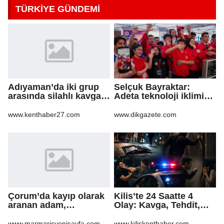
TÜRKİYE GÜNDEMİ
Adıyaman’da iki grup
Selçuk Bayraktar:
arasında silahlı kavga:
Adeta teknoloji iklimi
3 yaralı
Güneydoğu'dan esecek
www.kenthaber27.com
www.dikgazete.com
Çorum’da kayıp olarak
Kilis’te 24 Saatte 4
aranan adam,
Olay: Kavga, Tehdit,
şarampole yuvarlanan
Hakaret ve Mala Zarar
otomobilinin altında ölü
Verme
www.marmarisyenisayfa.com
www.kiliskenthaber.com