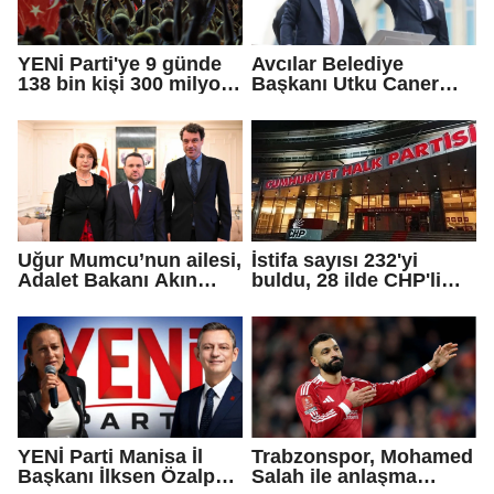
YENİ Parti'ye 9 günde
Avcılar Belediye
138 bin kişi 300 milyon
Başkanı Utku Caner
bağış yaptı
Çaykara için tahliye
kararı
Uğur Mumcu’nun ailesi,
İstifa sayısı 232'yi
Adalet Bakanı Akın
buldu, 28 ilde CHP'li
Gürlek ile görüştü
başkan kalmadı!
YENİ Parti Manisa İl
Trabzonspor, Mohamed
Başkanı İlksen Özalper
Salah ile anlaşma