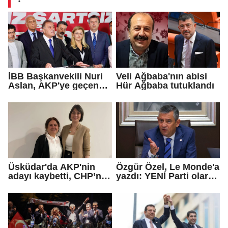
İBB Başkanvekili Nuri
Veli Ağbaba'nın abisi
Aslan, AKP'ye geçen
Hür Ağbaba tutuklandı
Eren Ali Bingöl'ün
iddialarına yanıt verdi
Üsküdar'da AKP'nin
Özgür Özel, Le Monde'a
adayı kaybetti, CHP’nin
yazdı: YENİ Parti olarak
adayı Sibel Tan
farklı bir gelecek
Çetinkaya Başkan
öneriyoruz
Vekili seçildi