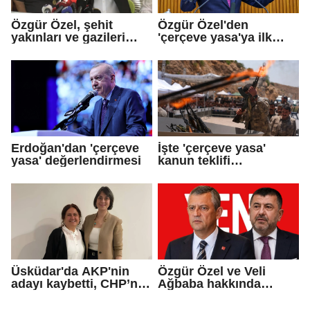
Özgür Özel, şehit
Özgür Özel'den
yakınları ve gazileri
'çerçeve yasa'ya ilk
ziyaret etti
tepki
Erdoğan'dan 'çerçeve
İşte 'çerçeve yasa'
yasa' değerlendirmesi
kanun teklifi
maddeleri...
Üsküdar'da AKP'nin
Özgür Özel ve Veli
adayı kaybetti, CHP’nin
Ağbaba hakkında
adayı Sibel Tan
fezleke düzenlendi
Çetinkaya Başkan