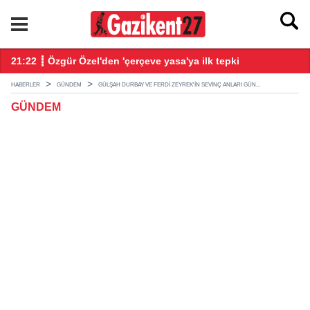
21:22 ┋ Özgür Özel'den 'çerçeve yasa'ya ilk tepki
21
HABERLER
GÜNDEM
GÜLŞAH DURBAY VE FERDI ZEYREK'IN SEVINÇ ANLARI GÜN...
GÜNDEM