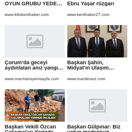
OYUN GRUBU YEDEK
Ebru Yaşar rüzgarı
PARÇA ALIM İŞİ
www.kiliskenthaber.com
www.kenthaber27.com
Çorum’da geceyi
Başkan Şahin,
aydınlatan anız yangını
Midyat'ın Ulaşım
korkuttu
Yatırımlarını Ankara'ya
Taşıdı
www.marmarisyenisayfa.com
www.mardinsoz.com
Başkan Vekili Özcan
Başkan Gülpınar: Biz
Çalışmaları Yerinde
yolun medeniyet