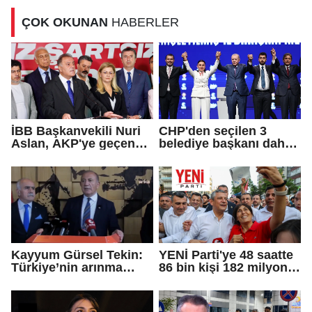
Vekili seçildi
ÇOK OKUNAN
HABERLER
İBB Başkanvekili Nuri
CHP'den seçilen 3
Aslan, AKP'ye geçen
belediye başkanı daha
Eren Ali Bingöl'ün
AKP'ye geçti!
iddialarına yanıt verdi
Kayyum Gürsel Tekin:
YENİ Parti'ye 48 saatte
Türkiye’nin arınma
86 bin kişi 182 milyon
merkezine hoş
lira bağışladı
geldiniz...