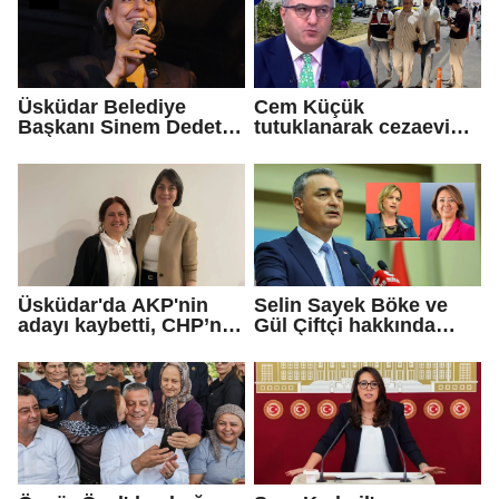
Üsküdar Belediye
Cem Küçük
Başkanı Sinem Dedetaş
tutuklanarak cezaevine
tutuklandı
gönderildi
Üsküdar'da AKP'nin
Selin Sayek Böke ve
adayı kaybetti, CHP’nin
Gül Çiftçi hakkında
adayı Sibel Tan
disiplin süreci
Çetinkaya Başkan
başlatılacak
Vekili seçildi