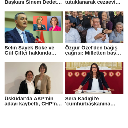
Başkanı Sinem Dedetaş
tutuklanarak cezaevine
tutuklandı
gönderildi
Selin Sayek Böke ve
Özgür Özel'den bağış
Gül Çiftçi hakkında
çağrısı: Milletten başka
disiplin süreci
gücümüz de
başlatılacak
güvencemiz de yoktur
Üsküdar'da AKP'nin
Sera Kadıgil'e
adayı kaybetti, CHP’nin
'cumhurbaşkanına
adayı Sibel Tan
hakaret' ve 'tehdit'
Çetinkaya Başkan
soruşturması
Vekili seçildi