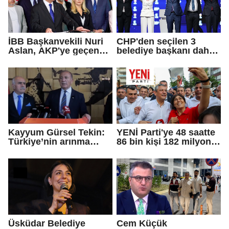
İBB Başkanvekili Nuri
CHP'den seçilen 3
Aslan, AKP'ye geçen
belediye başkanı daha
Eren Ali Bingöl'ün
AKP'ye geçti!
iddialarına yanıt verdi
Kayyum Gürsel Tekin:
YENİ Parti'ye 48 saatte
Türkiye’nin arınma
86 bin kişi 182 milyon
merkezine hoş
lira bağışladı
geldiniz...
Üsküdar Belediye
Cem Küçük