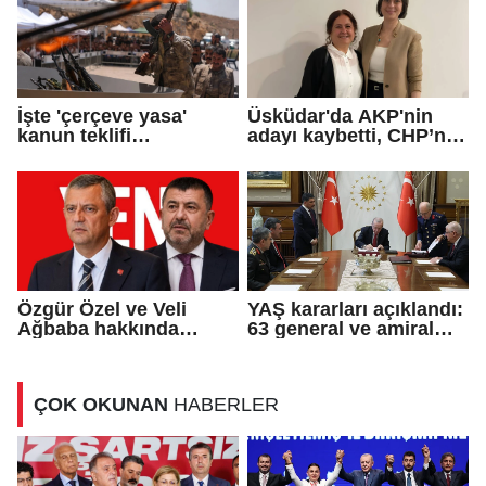
İşte 'çerçeve yasa'
Üsküdar'da AKP'nin
kanun teklifi
adayı kaybetti, CHP’nin
maddeleri...
adayı Sibel Tan
Çetinkaya Başkan
Vekili seçildi
Özgür Özel ve Veli
YAŞ kararları açıklandı:
Ağbaba hakkında
63 general ve amiral
fezleke düzenlendi
emekliliğe sevk edildi
ÇOK OKUNAN
HABERLER