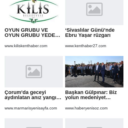
OYUN GRUBU VE
‘Sivaslılar Günü’nde
OYUN GRUBU YEDEK
Ebru Yaşar rüzgarı
PARÇA ALIM İŞİ
www.kiliskenthaber.com
www.kenthaber27.com
Çorum’da geceyi
Başkan Gülpınar: Biz
aydınlatan anız yangını
yolun medeniyet
korkuttu
olduğuna inanıyoruz
www.marmarisyenisayfa.com
www.haberyenisoz.com