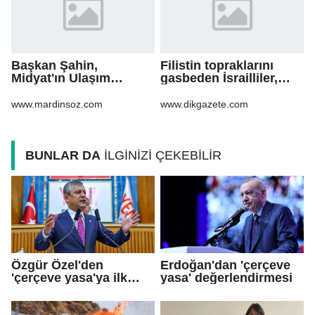
Başkan Şahin,
Filistin topraklarını
Midyat'ın Ulaşım
gasbeden İsrailliler,
Yatırımlarını Ankara'ya
işgal altındaki Batı
Taşıdı
Şeria’daki saldırılarını
www.mardinsoz.com
www.dikgazete.com
sürdürdü
BUNLAR DA
İLGİNİZİ ÇEKEBİLİR
Özgür Özel'den
Erdoğan'dan 'çerçeve
'çerçeve yasa'ya ilk
yasa' değerlendirmesi
tepki