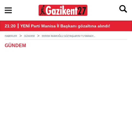
21:20 ┋ YENİ Parti Manisa İl Başkanı gözaltına alındı!
21
HABERLER
GÜNDEM
EKREM İMAMOĞLU GÖZYAŞLARINI TUTAMADI!...
GÜNDEM