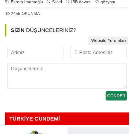
Ekrem İmamoğlu
Silivri
İBB davası
gözyaşı
2455
OKUNMA
SİZİN
DÜŞÜNCELERİNİZ?
Website Yorumları
TÜRKİYE GÜNDEMİ