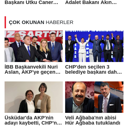
Başkanı Utku Caner
Adalet Bakanı Akın
Çaykara için tahliye
Gürlek ile görüştü
kararı
ÇOK OKUNAN
HABERLER
İBB Başkanvekili Nuri
CHP'den seçilen 3
Aslan, AKP'ye geçen
belediye başkanı daha
Eren Ali Bingöl'ün
AKP'ye geçti!
iddialarına yanıt verdi
Üsküdar'da AKP'nin
Veli Ağbaba'nın abisi
adayı kaybetti, CHP’nin
Hür Ağbaba tutuklandı
adayı Sibel Tan