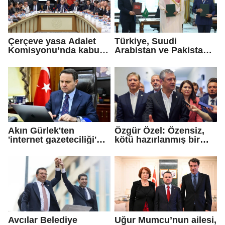
Çerçeve yasa Adalet
Türkiye, Suudi
Komisyonu’nda kabul
Arabistan ve Pakistan
edildi!
arasında 'Mekke
Savunma Anlaşması'
imzalandı
Akın Gürlek'ten
Özgür Özel: Özensiz,
'internet gazeteciliği'
kötü hazırlanmış bir
için yasa sinyali
teklif...
Avcılar Belediye
Uğur Mumcu’nun ailesi,