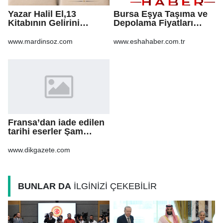
Yazar Halil El,13
Bursa Eşya Taşıma ve
Kitabının Gelirini
Depolama Fiyatları
Öğrencilere Ayırdı
2026: Güvenli Hizmet
İçin Bilinmesi
www.mardinsoz.com
www.eshahaber.com.tr
Gerekenler
Fransa’dan iade edilen
tarihi eserler Şam
Kalesi’nde sergilendi
www.dikgazete.com
BUNLAR DA
İLGİNİZİ ÇEKEBİLİR