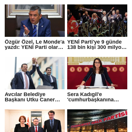
Çetinkaya Başkan
Vekili seçildi
Özgür Özel, Le Monde'a
YENİ Parti'ye 9 günde
yazdı: YENİ Parti olarak
138 bin kişi 300 milyon
farklı bir gelecek
bağış yaptı
öneriyoruz
Avcılar Belediye
Sera Kadıgil'e
Başkanı Utku Caner
'cumhurbaşkanına
Çaykara için tahliye
hakaret' ve 'tehdit'
kararı
soruşturması