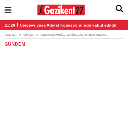
ndı
21:26 ┋ Çerçeve yasa Adalet Komisyonu’nda kabul edildi!
20
HABERLER
GÜNDEM
DILEK KAYA İMAMOĞLU: BUGÜN SUSAN, YARIN KONUŞACAK ...
GÜNDEM