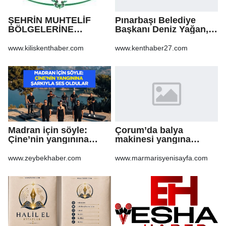
ŞEHRİN MUHTELİF
Pınarbaşı Belediye
BÖLGELERİNE
Başkanı Deniz Yağan,
KALDIRIM YAPILMASI
Yeni Parti’ye geçti
VE BOZULAN
www.kiliskenthaber.com
www.kenthaber27.com
KALDIRIMLARIN
ONARILMASI YAPIM İŞİ
Madran için söyle:
Çorum’da balya
Çine’nin yangınına
makinesi yangına
şarkıyla ses oldular
sebep oldu: 500 dönüm
anız küle döndü
www.zeybekhaber.com
www.marmarisyenisayfa.com