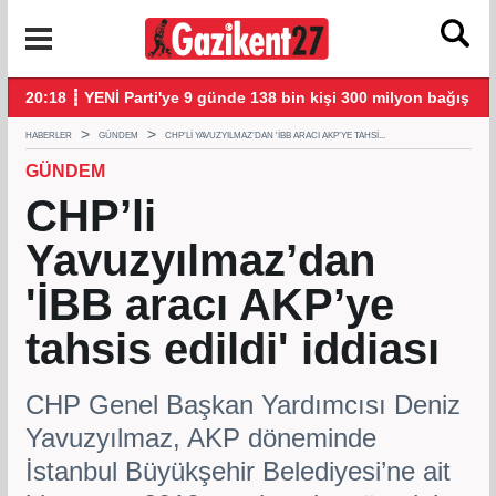
şmalarla başladı
20:18 ┋ YENİ Parti'ye 9 günde 138 bin kişi 300 milyon bağış yap
20:
HABERLER
GÜNDEM
CHP’LI YAVUZYILMAZ’DAN 'İBB ARACI AKP’YE TAHSI...
GÜNDEM
CHP’li
Yavuzyılmaz’dan
'İBB aracı AKP’ye
tahsis edildi' iddiası
CHP Genel Başkan Yardımcısı Deniz
Yavuzyılmaz, AKP döneminde
İstanbul Büyükşehir Belediyesi’ne ait