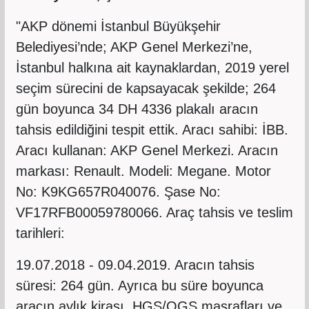
"AKP dönemi İstanbul Büyükşehir
Belediyesi’nde; AKP Genel Merkezi’ne,
İstanbul halkına ait kaynaklardan, 2019 yerel
seçim sürecini de kapsayacak şekilde; 264
gün boyunca 34 DH 4336 plakalı aracın
tahsis edildiğini tespit ettik. Aracı sahibi: İBB.
Aracı kullanan: AKP Genel Merkezi. Aracın
markası: Renault. Modeli: Megane. Motor
No: K9KG657R040076. Şase No:
VF17RFB00059780066. Araç tahsis ve teslim
tarihleri:
19.07.2018 - 09.04.2019. Aracın tahsis
süresi: 264 gün. Ayrıca bu süre boyunca
aracın aylık kirası, HGS/OGS masrafları ve