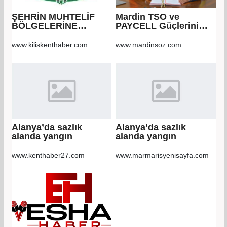
ŞEHRİN MUHTELİF
Mardin TSO ve
BÖLGELERİNE
PAYCELL Güçlerini
KALDIRIM YAPILMASI
Birleştirdi
VE BOZULAN
www.kiliskenthaber.com
www.mardinsoz.com
KALDIRIMLARIN
ONARILMASI YAPIM
İŞİ
Alanya’da sazlık
Alanya’da sazlık
alanda yangın
alanda yangın
www.kenthaber27.com
www.marmarisyenisayfa.com