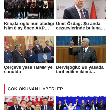
Kılıçdaroğlu'nun atadığı
Ümit Özdağ: Şu anda
isim 8 ay önce AKP
cezaevlerinde bulunan
rozeti takmış!
adli mahkumların suçu
ne?
Çerçeve yasa TBMM'ye
Dervişoğlu: Bu yasada
sunuldu
tarif edilen ikinci
cumhuriyettir...
ÇOK OKUNAN
HABERLER