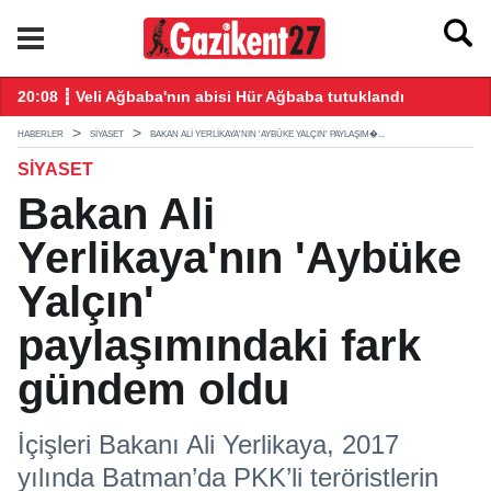
ğış yaptı
20:08 ┋ Veli Ağbaba'nın abisi Hür Ağbaba tutuklandı
18
HABERLER
SIYASET
BAKAN ALI YERLIKAYA'NIN 'AYBÜKE YALÇIN' PAYLAŞIM�...
SIYASET
Bakan Ali
Yerlikaya'nın 'Aybüke
Yalçın'
paylaşımındaki fark
gündem oldu
İçişleri Bakanı Ali Yerlikaya, 2017
yılında Batman’da PKK’li teröristlerin