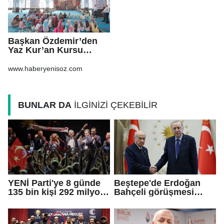
Başkan Özdemir’den
Yaz Kur’an Kursu
öğrencilerine ziyaret
www.haberyenisoz.com
BUNLAR DA
İLGİNİZİ ÇEKEBİLİR
YENİ Parti'ye 8 günde
Beştepe'de Erdoğan
135 bin kişi 292 milyon
Bahçeli görüşmesi
TL bağış yaptı
sona erdi