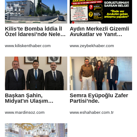
Kilis’te Bomba İddia İl
Aydın Merkezli Gizemli
Özel İdaresi’nde Neler
Avukatlar ve Yanıt
Oluyor?
Bekleyen Sorular
www.kiliskenthaber.com
www.zeybekhaber.com
Başkan Şahin,
Semra Eyüpoğlu Zafer
Midyat'ın Ulaşım
Partisi’nde.
Yatırımlarını Ankara'ya
Taşıdı
www.mardinsoz.com
www.eshahaber.com.tr