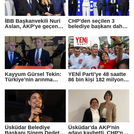
İBB Başkanvekili Nuri
CHP'den seçilen 3
Aslan, AKP'ye geçen
belediye başkanı daha
Eren Ali Bingöl'ün
AKP'ye geçti!
iddialarına yanıt verdi
Kayyum Gürsel Tekin:
YENİ Parti'ye 48 saatte
Türkiye’nin arınma
86 bin kişi 182 milyon
merkezine hoş
lira bağışladı
geldiniz...
Üsküdar Belediye
Üsküdar'da AKP'nin
Başkanı Sinem Dedetaş
adayı kaybetti, CHP’nin