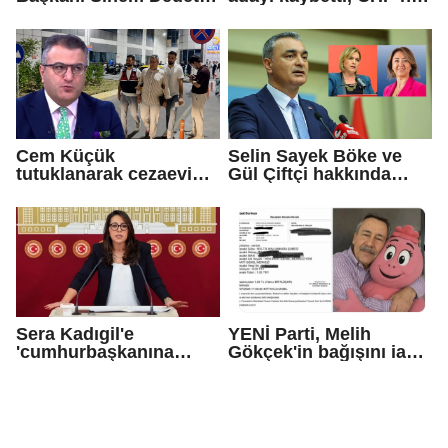
tutuklandı
adayı Sibel Tan
Çetinkaya Başkan
Vekili seçildi
Cem Küçük
Selin Sayek Böke ve
tutuklanarak cezaevine
Gül Çiftçi hakkında
gönderildi
disiplin süreci
başlatılacak
Sera Kadıgil'e
YENİ Parti, Melih
'cumhurbaşkanına
Gökçek'in bağışını iade
hakaret' ve 'tehdit'
etti
soruşturması