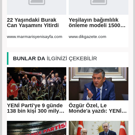
22 Yaşındaki Burak
Yeşilayın bağımlılık
Can Yaşamını Yitirdi
önleme modeli 1500
göçmen gencin
hayatına dokundu
www.marmarisyenisayfa.com
www.dikgazete.com
BUNLAR DA
İLGİNİZİ ÇEKEBİLİR
YENİ Parti'ye 9 günde
Özgür Özel, Le
138 bin kişi 300 milyon
Monde'a yazdı: YENİ
bağış yaptı
Parti olarak farklı bir
gelecek öneriyoruz