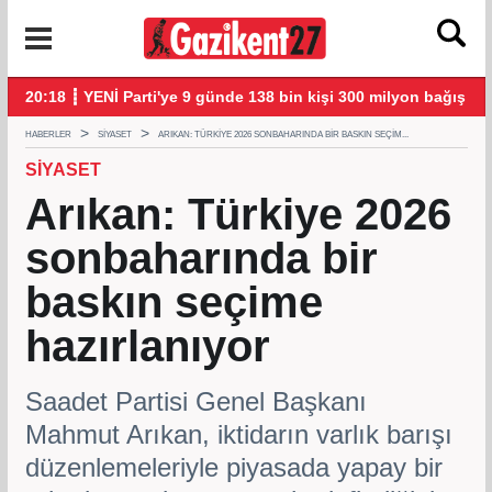
şmalarla başladı
20:18 ┋ YENİ Parti'ye 9 günde 138 bin kişi 300 milyon bağış yap
20:
HABERLER
SIYASET
ARIKAN: TÜRKIYE 2026 SONBAHARINDA BIR BASKIN SEÇIM...
SIYASET
Arıkan: Türkiye 2026
sonbaharında bir
baskın seçime
hazırlanıyor
Saadet Partisi Genel Başkanı
Mahmut Arıkan, iktidarın varlık barışı
düzenlemeleriyle piyasada yapay bir