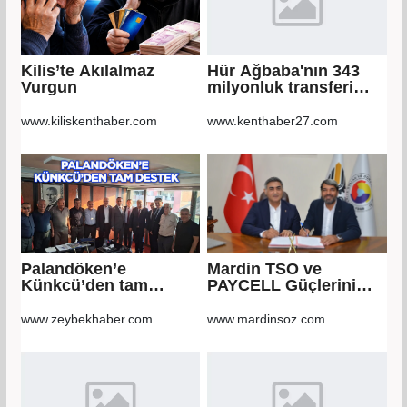
Kilis’te Akılalmaz
Hür Ağbaba'nın 343
Vurgun
milyonluk transferi
MASAK raporunda!
Veli Ağbaba'ya
www.kiliskenthaber.com
www.kenthaber27.com
milyonlar gitmiş
Palandöken’e
Mardin TSO ve
Künkcü’den tam
PAYCELL Güçlerini
destek
Birleştirdi
www.zeybekhaber.com
www.mardinsoz.com