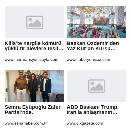
Kilis’te nargile kömürü
Başkan Özdemir’den
yüklü tır alevlere teslim
Yaz Kur’an Kursu
oldu
öğrencilerine ziyaret
www.marmarisyenisayfa.com
www.haberyenisoz.com
Semra Eyüpoğlu Zafer
ABD Başkanı Trump,
Partisi’nde.
İran'la anlaşmanın
"yakında"
sağlanabileceğini
www.eshahaber.com.tr
www.dikgazete.com
söyledi