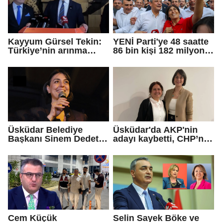
Kayyum Gürsel Tekin:
YENİ Parti'ye 48 saatte
Türkiye’nin arınma
86 bin kişi 182 milyon
merkezine hoş
lira bağışladı
geldiniz...
Üsküdar Belediye
Üsküdar'da AKP'nin
Başkanı Sinem Dedetaş
adayı kaybetti, CHP’nin
tutuklandı
adayı Sibel Tan
Çetinkaya Başkan
Vekili seçildi
Cem Küçük
Selin Sayek Böke ve