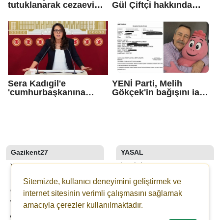
tutuklanarak cezaevine
Gül Çiftçi hakkında
gönderildi
disiplin süreci
başlatılacak
Sera Kadıgil'e
YENİ Parti, Melih
'cumhurbaşkanına
Gökçek'in bağışını iade
hakaret' ve 'tehdit'
etti
soruşturması
Gazikent27
YASAL
YAZARLAR
İLETIŞIM
SON DAKİKA
KÜNYE
Sitemizde, kullanıcı deneyimini geliştirmek ve
GALERİLER
YAYIN İLKELERI
internet sitesinin verimli çalışmasını sağlamak
WEBTV
KURALLAR
amacıyla çerezler kullanılmaktadır.
ANKETLER
GIZLILIK