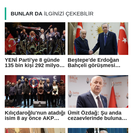
BUNLAR DA
İLGİNİZİ ÇEKEBİLİR
YENİ Parti'ye 8 günde
Beştepe'de Erdoğan
135 bin kişi 292 milyon
Bahçeli görüşmesi
TL bağış yaptı
sona erdi
Kılıçdaroğlu'nun atadığı
Ümit Özdağ: Şu anda
isim 8 ay önce AKP
cezaevlerinde bulunan
rozeti takmış!
adli mahkumların suçu
ne?