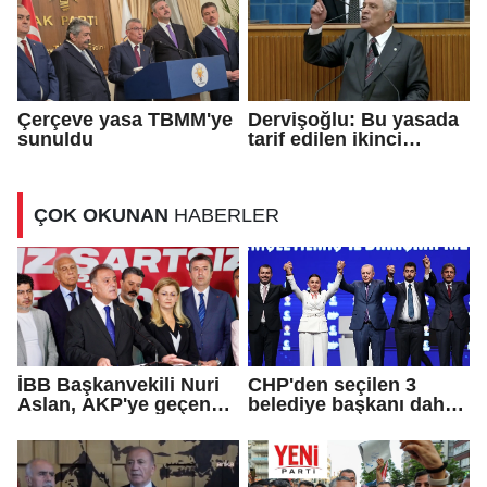
Çerçeve yasa TBMM'ye
Dervişoğlu: Bu yasada
sunuldu
tarif edilen ikinci
cumhuriyettir...
ÇOK OKUNAN
HABERLER
İBB Başkanvekili Nuri
CHP'den seçilen 3
Aslan, AKP'ye geçen
belediye başkanı daha
Eren Ali Bingöl'ün
AKP'ye geçti!
iddialarına yanıt verdi