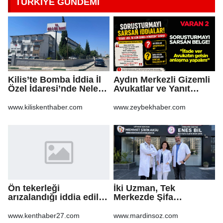
TÜRKİYE GÜNDEMİ
Kilis’te Bomba İddia İl
Aydın Merkezli Gizemli
Özel İdaresi’nde Neler
Avukatlar ve Yanıt
Oluyor?
Bekleyen Sorular
www.kiliskenthaber.com
www.zeybekhaber.com
Ön tekerleği
İki Uzman, Tek
arızalandığı iddia edilen
Merkezde Şifa
arazi aracı PTS direğine
Dağıtacak
çarptı: 1 yaralı
www.kenthaber27.com
www.mardinsoz.com