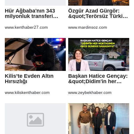
Hür Ağbaba'nın 343
Özgür Azad Gürgör:
milyonluk transferi
&quot;Terörsüz Türkiye
MASAK raporunda! Veli
Protokolü Mardin
Ağbaba'ya milyonlar
Turizmi İçin Yeni Bir
www.kenthaber27.com
www.mardinsoz.com
gitmiş
Dönemin
Başlangıcıdır&quot;
Kilis’te Evden Altın
Başkan Hatice Gençay:
Hırsızlığı
&quot;Didim'in her
noktasında gece
gündüz
www.kiliskenthaber.com
www.zeybekhaber.com
sahadayız&quot;