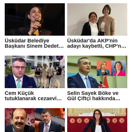
geldiniz...
Üsküdar Belediye
Üsküdar'da AKP'nin
Başkanı Sinem Dedetaş
adayı kaybetti, CHP’nin
tutuklandı
adayı Sibel Tan
Çetinkaya Başkan
Vekili seçildi
Cem Küçük
Selin Sayek Böke ve
tutuklanarak cezaevine
Gül Çiftçi hakkında
gönderildi
disiplin süreci
başlatılacak