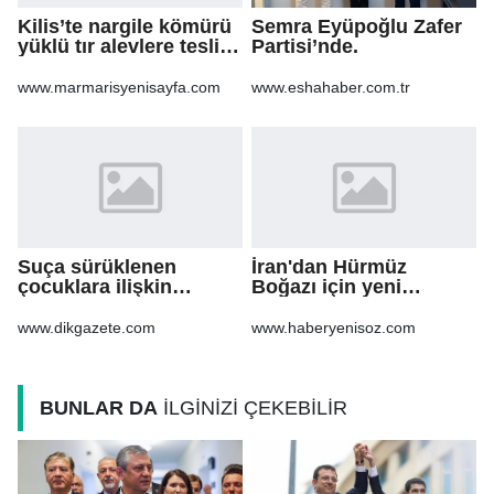
Kilis’te nargile kömürü
Semra Eyüpoğlu Zafer
yüklü tır alevlere teslim
Partisi’nde.
oldu
www.marmarisyenisayfa.com
www.eshahaber.com.tr
Suça sürüklenen
İran'dan Hürmüz
çocuklara ilişkin
Boğazı için yeni
düzenlemeleri içeren
güzergah kararı
kanun teklifi'nin ilk 2
www.dikgazete.com
www.haberyenisoz.com
maddesi kabul edildi
BUNLAR DA
İLGİNİZİ ÇEKEBİLİR