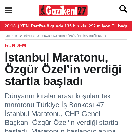
20:18 ┋ YENİ Parti'ye 8 günde 135 bin kişi 292 milyon TL bağış 
20
HABERLER
GÜNDEM
İSTANBUL MARATONU, ÖZGÜR ÖZEL’IN VERDIĞI STARTLA...
GÜNDEM
İstanbul Maratonu,
Özgür Özel’in verdiği
startla başladı
Dünyanın kıtalar arası koşulan tek
maratonu Türkiye İş Bankası 47.
İstanbul Maratonu, CHP Genel
Başkanı Özgür Özel’in verdiği startla
başladı. Maratonun başlangıç anına,