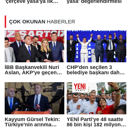
'çerçeve yasa'ya ilk
yasa' değerlendirmesi
tepki
ÇOK OKUNAN
HABERLER
İBB Başkanvekili Nuri
CHP'den seçilen 3
Aslan, AKP'ye geçen
belediye başkanı daha
Eren Ali Bingöl'ün
AKP'ye geçti!
iddialarına yanıt verdi
Kayyum Gürsel Tekin:
YENİ Parti'ye 48 saatte
Türkiye’nin arınma
86 bin kişi 182 milyon
merkezine hoş
lira bağışladı