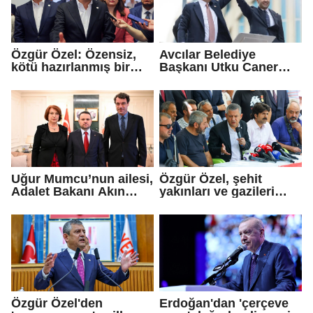
Özgür Özel: Özensiz,
Avcılar Belediye
kötü hazırlanmış bir
Başkanı Utku Caner
teklif...
Çaykara için tahliye
kararı
Uğur Mumcu’nun ailesi,
Özgür Özel, şehit
Adalet Bakanı Akın
yakınları ve gazileri
Gürlek ile görüştü
ziyaret etti
Özgür Özel'den
Erdoğan'dan 'çerçeve