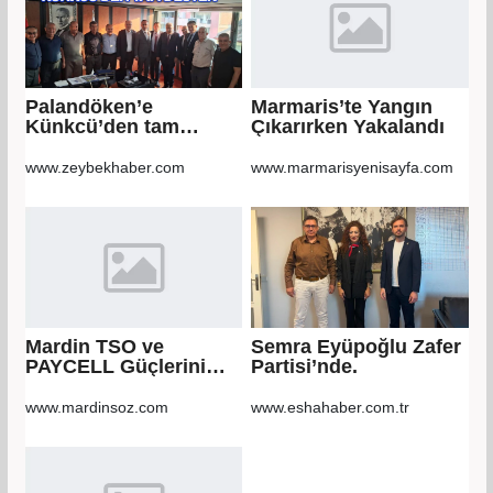
Palandöken’e
Marmaris’te Yangın
Künkcü’den tam
Çıkarırken Yakalandı
destek
www.zeybekhaber.com
www.marmarisyenisayfa.com
Mardin TSO ve
Semra Eyüpoğlu Zafer
PAYCELL Güçlerini
Partisi’nde.
Birleştirdi
www.mardinsoz.com
www.eshahaber.com.tr