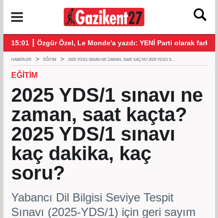
 'Mekke Savunma Anlaşması' imzalandı
15:01 ┋ Özgür Özel, Le Monde'a yazdı: YENİ Parti olarak farklı 
14:
HABERLER
EĞITIM
2025 YDS/1 SINAVI NE ZAMAN, SAAT KAÇTA? 2025 YDS/1 S...
EĞITIM
2025 YDS/1 sınavı ne
zaman, saat kaçta?
2025 YDS/1 sınavı
kaç dakika, kaç
soru?
Yabancı Dil Bilgisi Seviye Tespit
Sınavı (2025-YDS/1) için geri sayım