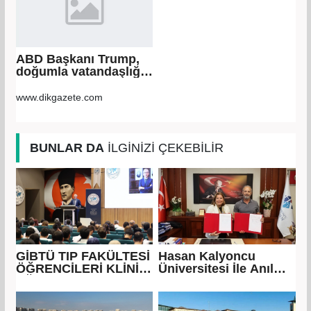
ABD Başkanı Trump,
doğumla vatandaşlığa
yönelik kısıtlamaları
genişleten
www.dikgazete.com
kararnameler imzaladı
BUNLAR DA
İLGİNİZİ ÇEKEBİLİR
GİBTÜ TIP FAKÜLTESİ
Hasan Kalyoncu
ÖĞRENCİLERİ KLİNİK
Üniversitesi İle Anıl
EĞİTİMLERİNE
Havacılık arasında
BAŞLADI
eğitim iş birliği
protokolü imzalandı