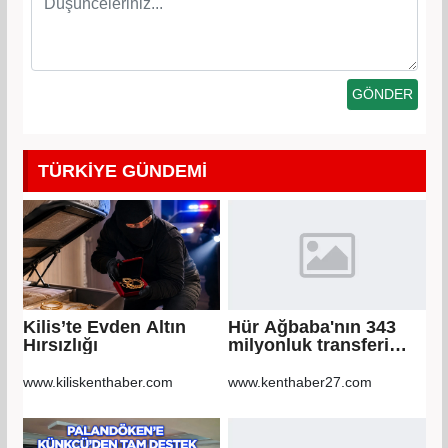
TÜRKİYE GÜNDEMİ
Kilis’te Evden Altın
Hür Ağbaba'nın 343
Hırsızlığı
milyonluk transferi
MASAK raporunda!
Veli Ağbaba'ya
www.kiliskenthaber.com
www.kenthaber27.com
milyonlar gitmiş