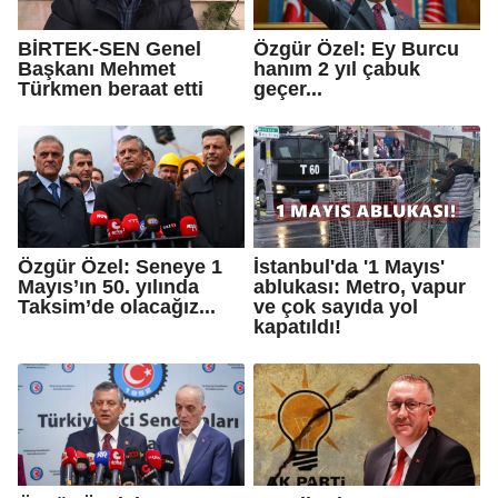
BİRTEK-SEN Genel
Özgür Özel: Ey Burcu
Başkanı Mehmet
hanım 2 yıl çabuk
Türkmen beraat etti
geçer...
Özgür Özel: Seneye 1
İstanbul'da '1 Mayıs'
Mayıs’ın 50. yılında
ablukası: Metro, vapur
Taksim’de olacağız...
ve çok sayıda yol
kapatıldı!