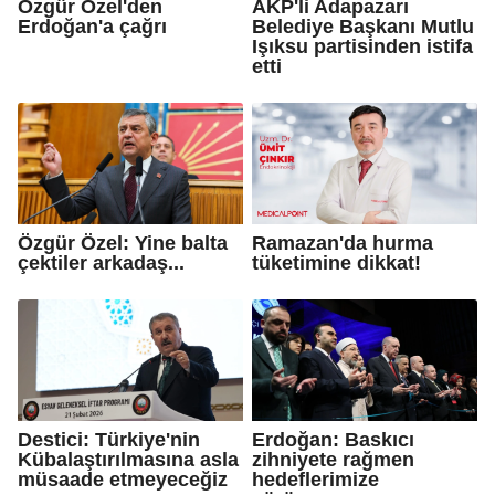
Özgür Özel'den
AKP'li Adapazarı
Erdoğan'a çağrı
Belediye Başkanı Mutlu
Işıksu partisinden istifa
etti
Özgür Özel: Yine balta
Ramazan'da hurma
çektiler arkadaş...
tüketimine dikkat!
Destici: Türkiye'nin
Erdoğan: Baskıcı
Kübalaştırılmasına asla
zihniyete rağmen
müsaade etmeyeceğiz
hedeflerimize