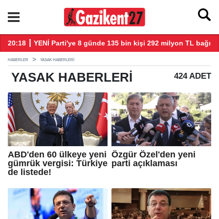
20:18 ┋ YENİ Parti'ye 8 günde 135 bin kişi 292 milyon TL bağış 
20
HABERLER
YASAK HABERLERI
YASAK
HABERLERI
424 ADET
ABD'den 60 ülkeye yeni
Özgür Özel'den yeni
gümrük vergisi: Türkiye
parti açıklaması
de listede!