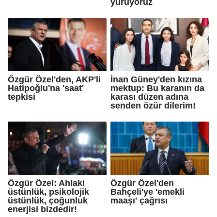
yürüyoruz
Özgür Özel'den, AKP'li
İnan Güney'den kızına
Hatipoğlu'na 'saat'
mektup: Bu karanın da
tepkisi
karası düzen adına
senden özür dilerim!
Özgür Özel: Ahlaki
Özgür Özel'den
üstünlük, psikolojik
Bahçeli'ye 'emekli
üstünlük, çoğunluk
maaşı' çağrısı
enerjisi bizdedir!