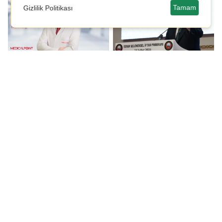
Tamam
Gizlilik Politikası
Ramazan'da hurma
Destici: Türkiye'nin
tüketimine dikkat!
Kübalaştırılmasına asla
müsaade etmeyeceğiz
Erdoğan: Baskıcı
Özgür Özel'den, AKP'li
zihniyete rağmen
Hatipoğlu'na 'saat'
hedeflerimize
tepkisi
yürüyoruz