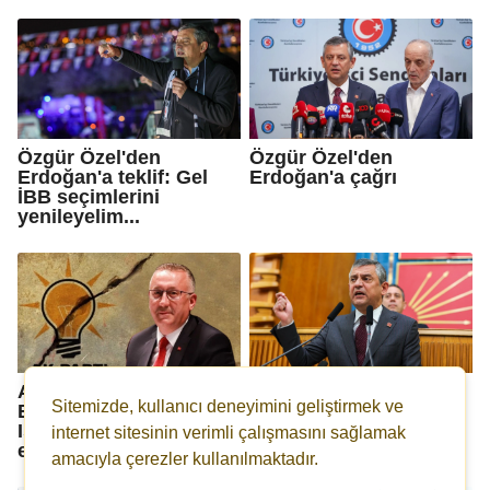
Özgür Özel'den
Özgür Özel'den
Erdoğan'a teklif: Gel
Erdoğan'a çağrı
İBB seçimlerini
yenileyelim...
AKP'li Adapazarı
Özgür Özel: Yine balta
Sitemizde, kullanıcı deneyimini geliştirmek ve
Belediye Başkanı Mutlu
çektiler arkadaş...
Işıksu partisinden istifa
internet sitesinin verimli çalışmasını sağlamak
etti
amacıyla çerezler kullanılmaktadır.