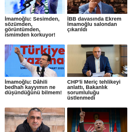
İmamoğlu: Sesimden,
İBB davasında Ekrem
sözümden,
İmamoğlu salondan
görüntümden,
çıkarıldı
ismimden korkuyor!
İmamoğlu: Dâhili
CHP'li Meriç tehlikeyi
bedhah kayyımın ne
anlattı, Bakanlık
düşündüğünü bilmem!
sorumluluğu
üstlenmedi