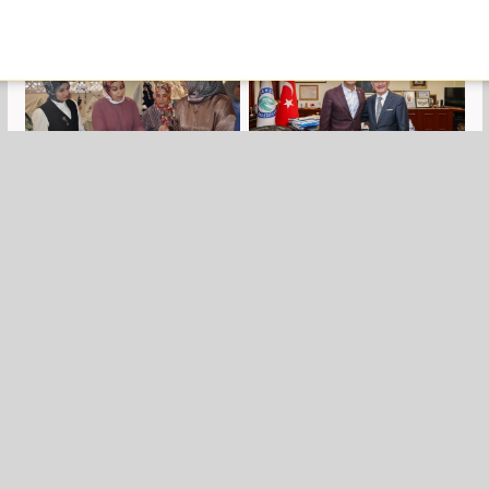
çöktüremeyeceksiniz!
Şahinbey'de kadınlar
Yılmaz Büyükerşen
el emeğini kazanca
CHP’den istifa etti
dönüştürüyor
Numan Kurtulmuş'tan
Dervişoğlu: Bu sal
“Çerçeve yasada genel
Apo'yu al başkanlığı
af olacak mı”
pazarlığıdır...
sorusuna yanıt