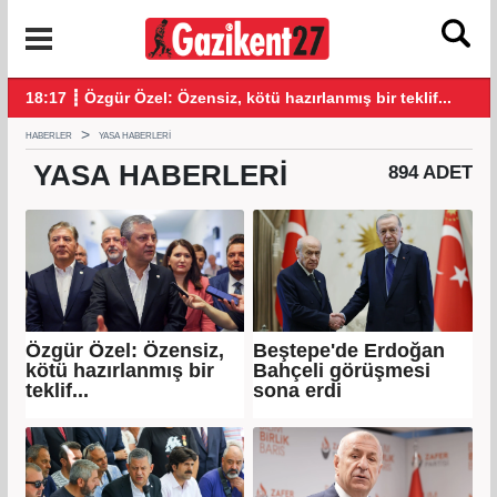
.
18:16 ┋ Avcılar Belediye Başkanı Utku Caner Çaykara için tahli
15:
HABERLER
YASA HABERLERI
YASA
HABERLERI
894 ADET
Özgür Özel: Özensiz,
Beştepe'de Erdoğan
kötü hazırlanmış bir
Bahçeli görüşmesi
teklif...
sona erdi