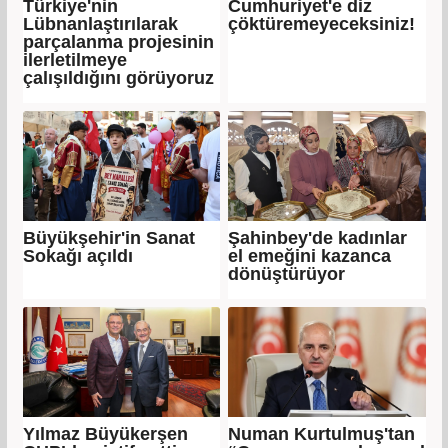
Türkiye'nin
Cumhuriyet'e diz
Lübnanlaştırılarak
çöktüremeyeceksiniz!
parçalanma projesinin
ilerletilmeye
çalışıldığını görüyoruz
Büyükşehir'in Sanat
Şahinbey'de kadınlar
Sokağı açıldı
el emeğini kazanca
dönüştürüyor
Yılmaz Büyükerşen
Numan Kurtulmuş'tan