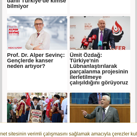
dahil Türkiye’de kimse
bilmiyor
Prof. Dr. Alper Sevinç:
Ümit Özdağ:
Gençlerde kanser
Türkiye'nin
neden artıyor?
Lübnanlaştırılarak
parçalanma projesinin
ilerletilmeye
çalışıldığını görüyoruz
Büyükşehir'in Sanat
Dervişoğlu: Bu
rnet sitesinin verimli çalışmasını sağlamak amacıyla çerezler kul
Sokağı açıldı
Cumhuriyet'e diz