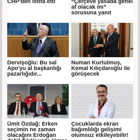
CHP’den istifa etti
“Çerçeve yasada genel
af olacak mı”
sorusuna yanıt
Dervişoğlu: Bu sal
Numan Kurtulmuş,
Apo'yu al başkanlığı
Kemal Kılıçdaroğlu ile
pazarlığıdır...
görüşecek
Ümit Özdağ: Erken
Çocuklarda ekran
seçimin ne zaman
bağımlılığı gelişimi
olacağını Erdoğan
olumsuz etkileyebilir!