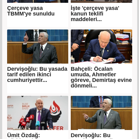
Çerçeve yasa
İşte 'çerçeve yasa'
TBMM'ye sunuldu
kanun teklifi
maddeleri...
Dervişoğlu: Bu yasada
Bahçeli: Öcalan
tarif edilen ikinci
umuda, Ahmetler
cumhuriyettir...
göreve, Demirtaş evine
dönmeli...
Ümit Özdağ:
Dervişoğlu: Bu