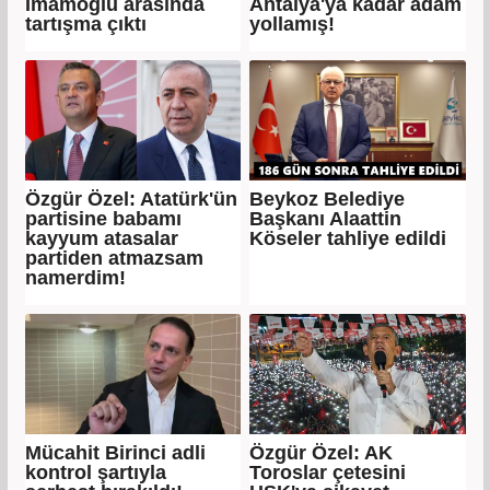
İmamoğlu arasında
Antalya'ya kadar adam
tartışma çıktı
yollamış!
Özgür Özel: Atatürk'ün
Beykoz Belediye
partisine babamı
Başkanı Alaattin
kayyum atasalar
Köseler tahliye edildi
partiden atmazsam
namerdim!
Mücahit Birinci adli
Özgür Özel: AK
kontrol şartıyla
Toroslar çetesini