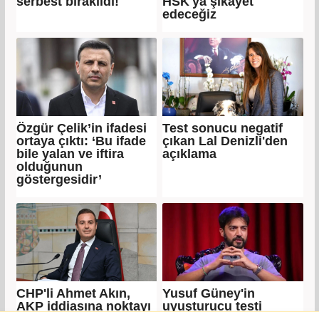
serbest bırakıldı!
HSK'ya şikayet
edeceğiz
Özgür Çelik’in ifadesi
Test sonucu negatif
ortaya çıktı: ‘Bu ifade
çıkan Lal Denizli'den
bile yalan ve iftira
açıklama
olduğunun
göstergesidir’
CHP'li Ahmet Akın,
Yusuf Güney'in
AKP iddiasına noktayı
uyuşturucu testi
koydu!
pozitif çıktı!