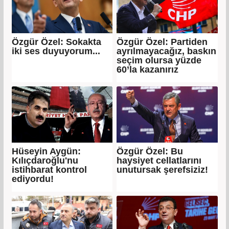
Özgür Özel: Sokakta
Özgür Özel: Partiden
iki ses duyuyorum...
ayrılmayacağız, baskın
seçim olursa yüzde
60’la kazanırız
Hüseyin Aygün:
Özgür Özel: Bu
Kılıçdaroğlu'nu
haysiyet cellatlarını
istihbarat kontrol
unutursak şerefsiziz!
ediyordu!