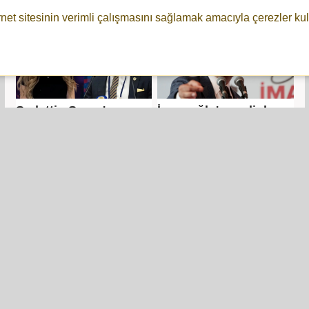
rnet sitesinin verimli çalışmasını sağlamak amacıyla çerezler kul
Sadettin Saran'ın
İmamoğlu'nun diploma
ifadesi ortaya çıktı!
davasında hakimle
İmamoğlu arasında
tartışma çıktı
Özgür Özel: AK
Özgür Özel: Atatürk'ün
Toroslar Çetesi
partisine babamı
Antalya'ya kadar adam
kayyum atasalar
yollamış!
partiden atmazsam
namerdim!