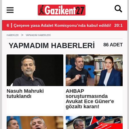
i!
20:18 ┋ YENİ Parti'ye 9 günde 138 bin kişi 300 milyon bağış yap
20:
HABERLER
YAPMADIM HABERLERI
YAPMADIM
HABERLERI
86 ADET
Nasuh Mahruki
AHBAP
tutuklandı
soruşturmasında
Avukat Ece Güner'e
gözaltı kararı!