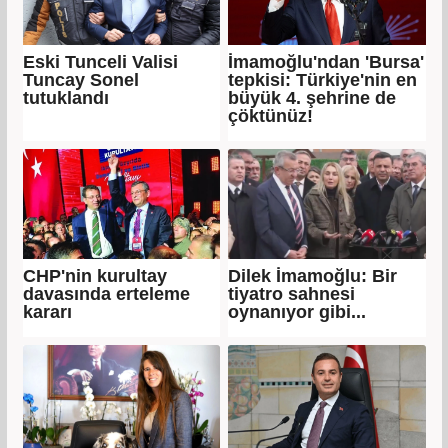
Eski Tunceli Valisi
İmamoğlu'ndan 'Bursa'
Tuncay Sonel
tepkisi: Türkiye'nin en
tutuklandı
büyük 4. şehrine de
çöktünüz!
CHP'nin kurultay
Dilek İmamoğlu: Bir
davasında erteleme
tiyatro sahnesi
kararı
oynanıyor gibi...