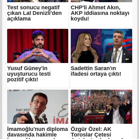
Test sonucu negatif
CHP'li Ahmet Akın,
çıkan Lal Denizli'den
AKP iddiasına noktayı
açıklama
koydu!
Yusuf Güney'in
Sadettin Saran'ın
uyuşturucu testi
ifadesi ortaya çıktı!
pozitif çıktı!
İmamoğlu'nun diploma
Özgür Özel: AK
davasında hakimle
Toroslar Çetesi