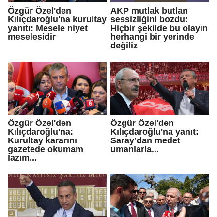
Özgür Özel'den
AKP mutlak butlan
Kılıçdaroğlu'na kurultay
sessizliğini bozdu:
yanıtı: Mesele niyet
Hiçbir şekilde bu olayın
meselesidir
herhangi bir yerinde
değiliz
Özgür Özel'den
Özgür Özel'den
Kılıçdaroğlu'na:
Kılıçdaroğlu'na yanıt:
Kurultay kararını
Saray’dan medet
gazetede okumam
umanlarla...
lazım...