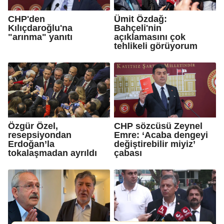
CHP'den
Ümit Özdağ:
Kılıçdaroğlu'na
Bahçeli'nin
"arınma" yanıtı
açıklamasını çok
tehlikeli görüyorum
Özgür Özel,
CHP sözcüsü Zeynel
resepsiyondan
Emre: ‘Acaba dengeyi
Erdoğan’la
değiştirebilir miyiz’
tokalaşmadan ayrıldı
çabası