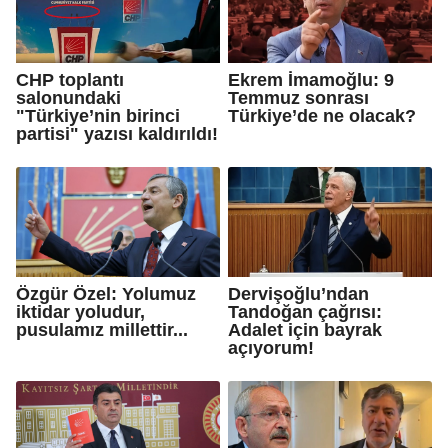
CHP toplantı
Ekrem İmamoğlu: 9
salonundaki
Temmuz sonrası
"Türkiye’nin birinci
Türkiye’de ne olacak?
partisi" yazısı kaldırıldı!
Özgür Özel: Yolumuz
Dervişoğlu’ndan
iktidar yoludur,
Tandoğan çağrısı:
pusulamız millettir...
Adalet için bayrak
açıyorum!