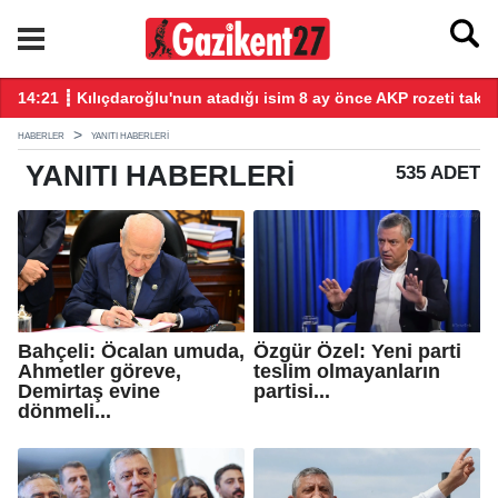
14:21 ┋ Kılıçdaroğlu'nun atadığı isim 8 ay önce AKP rozeti takm
14
HABERLER
YANITI HABERLERI
YANITI
HABERLERI
535 ADET
Bahçeli: Öcalan umuda,
Özgür Özel: Yeni parti
Ahmetler göreve,
teslim olmayanların
Demirtaş evine
partisi...
dönmeli...