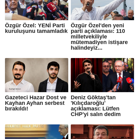
Özgür Özel: YENİ Parti
Özgür Özel'den yeni
kuruluşunu tamamladık
parti açıklaması: 110
milletvekiliyle
mütemadiyen istişare
halindeyiz...
Gazeteci Hazar Dost ve
Deniz Göktaş'tan
Kayhan Ayhan serbest
'Kılıçdaroğlu'
bırakıldı!
açıklaması: Lütfen
CHP'yi salın dedim