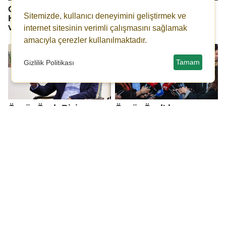
CHP’li Murat Emir’den
Özgür Özel: Kılavuzu
Sitemizde, kullanıcı deneyimini geliştirmek ve
Kılıçdaroğlu’na “FETÖ
karga olanın, basın
ve ajanlık” yanıtı
danışmanı TGRT’den...
internet sitesinin verimli çalışmasını sağlamak
amacıyla çerezler kullanılmaktadır.
Tamam
Gizlilik Politikası
Özgür Özel: Bizi
Özgür Özel'den
partiden ayrılmaya
Kılıçdaroğlu'na kurultay
zorlayan bir tutum var!
yanıtı: Mesele niyet
meselesidir
AKP mutlak butlan
Özgür Özel'den
sessizliğini bozdu:
Kılıçdaroğlu'na: