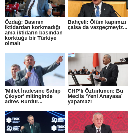
Özdağ: Basının
Bahçeli: Ölüm kapımızı
iktidardan korkmadığı
çalsa da vazgeçmeyiz...
ama iktidarın basından
korktuğu bir Türkiye
olmalı
'Millet İradesine Sahip
CHP’li Öztürkmen: Bu
Çıkıyor' mitinginde
Meclis ‘Yeni Anayasa’
adres Burdur...
yapamaz!