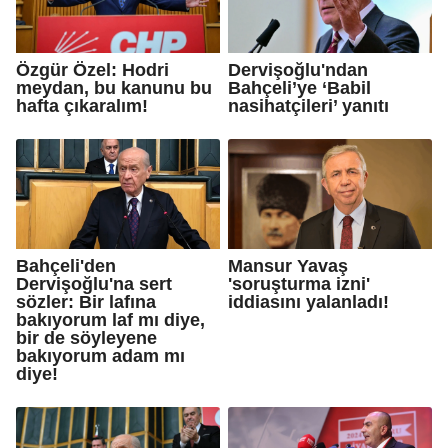
Özgür Özel: Hodri
Dervişoğlu'ndan
meydan, bu kanunu bu
Bahçeli’ye ‘Babil
hafta çıkaralım!
nasihatçileri’ yanıtı
Bahçeli'den
Mansur Yavaş
Dervişoğlu'na sert
'soruşturma izni'
sözler: Bir lafına
iddiasını yalanladı!
bakıyorum laf mı diye,
bir de söyleyene
bakıyorum adam mı
diye!