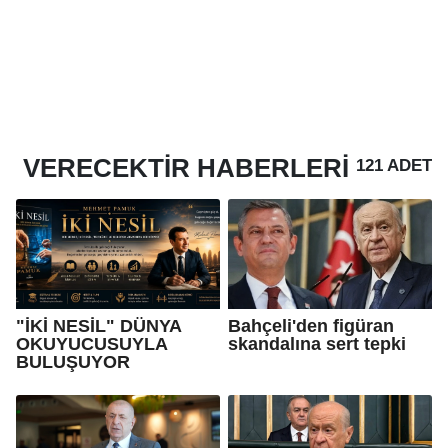
VERECEKTIR
HABERLERI
121 ADET
"İKİ NESİL" DÜNYA
Bahçeli'den figüran
OKUYUCUSUYLA
skandalına sert tepki
BULUŞUYOR