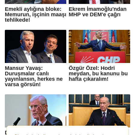
Emekli aylığına bloke:
Ekrem İmamoğlu'ndan
Memurun, işçinin maaşı
MHP ve DEM'e çağrı
tehlikede!
Mansur Yavaş:
Özgür Özel: Hodri
Duruşmalar canlı
meydan, bu kanunu bu
yayınlansın, herkes ne
hafta çıkaralım!
varsa görsün!
Dervişoğlu'ndan
Bahçeli'den