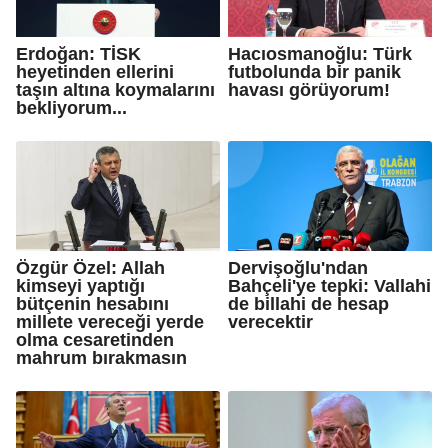
Erdoğan: TİSK
Hacıosmanoğlu: Türk
heyetinden ellerini
futbolunda bir panik
taşın altına koymalarını
havası görüyorum!
bekliyorum...
Özgür Özel: Allah
Dervişoğlu'ndan
kimseyi yaptığı
Bahçeli'ye tepki: Vallahi
bütçenin hesabını
de billahi de hesap
millete vereceği yerde
verecektir
olma cesaretinden
mahrum bırakmasın