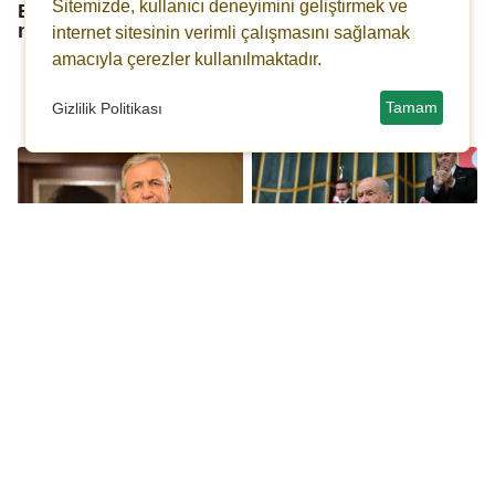
Sitemizde, kullanıcı deneyimini geliştirmek ve
Bahçeli’ye ‘Babil
Dervişoğlu'na sert
nasihatçileri’ yanıtı
sözler: Bir lafına
internet sitesinin verimli çalışmasını sağlamak
bakıyorum laf mı diye,
amacıyla çerezler kullanılmaktadır.
bir de söyleyene
bakıyorum adam mı
diye!
Tamam
Gizlilik Politikası
Mansur Yavaş
Bahçeli'den DEM
'soruşturma izni'
Parti'ye çok sert tepki
iddiasını yalanladı!