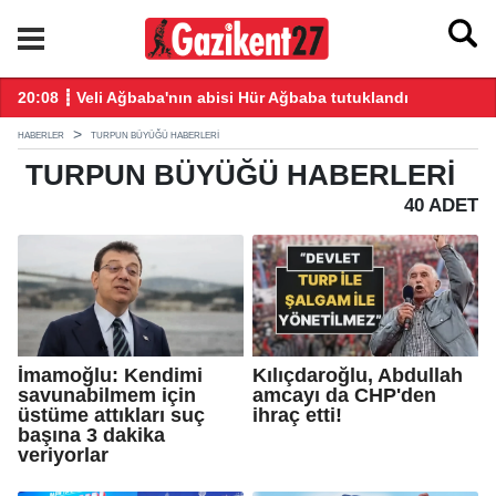
ğış yaptı
20:08 ┋ Veli Ağbaba'nın abisi Hür Ağbaba tutuklandı
18
HABERLER
TURPUN BÜYÜĞÜ HABERLERI
TURPUN BÜYÜĞÜ
HABERLERI
40 ADET
İmamoğlu: Kendimi
Kılıçdaroğlu, Abdullah
savunabilmem için
amcayı da CHP'den
üstüme attıkları suç
ihraç etti!
başına 3 dakika
veriyorlar