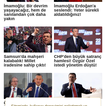
İmamoğlu: Bir devrim
İmamoğlu Erdoğan'a
yaşayacağız, hem de
seslendi: Yeter sürekli
sanılandan çok daha
aldatıldığınız!
yakın
Samsun'da mahşeri
CHP'den büyük satranç
kalabalık! Millet
hamlesi! Özgür Özel
iradesine sahip çıktı!
istedi yönetim düştü!
Özgür Özel'den
İmamoğlu, 'bilirkişi