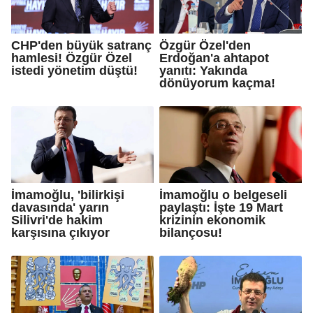
CHP'den büyük satranç
Özgür Özel'den
hamlesi! Özgür Özel
Erdoğan'a ahtapot
istedi yönetim düştü!
yanıtı: Yakında
dönüyorum kaçma!
İmamoğlu, 'bilirkişi
İmamoğlu o belgeseli
davasında' yarın
paylaştı: İşte 19 Mart
Silivri'de hakim
krizinin ekonomik
karşısına çıkıyor
bilançosu!