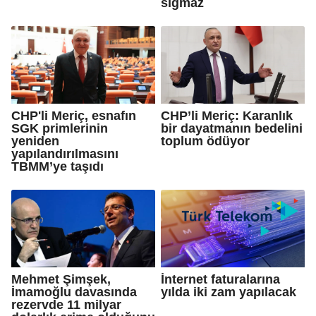
sığmaz
CHP'li Meriç, esnafın
CHP’li Meriç: Karanlık
SGK primlerinin
bir dayatmanın bedelini
yeniden
toplum ödüyor
yapılandırılmasını
TBMM’ye taşıdı
Mehmet Şimşek,
İnternet faturalarına
İmamoğlu davasında
yılda iki zam yapılacak
rezervde 11 milyar