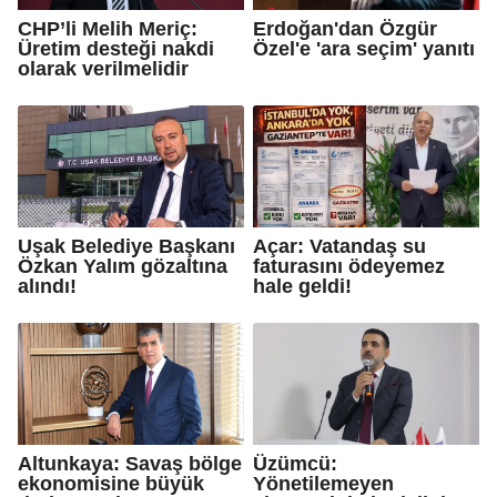
CHP’li Melih Meriç:
Erdoğan'dan Özgür
Üretim desteği nakdi
Özel'e 'ara seçim' yanıtı
olarak verilmelidir
Uşak Belediye Başkanı
Açar: Vatandaş su
Özkan Yalım gözaltına
faturasını ödeyemez
alındı!
hale geldi!
Altunkaya: Savaş bölge
Üzümcü:
ekonomisine büyük
Yönetilemeyen