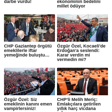
darbe vurdu!
ekonominin bedelini
millet ödüyor
CHP Gaziantep örgütü
Özgür Özel, Kocaeli'de
emeklilerle iftar
Erdoğan'a seslendi:
yemeğinde buluştu…
Karar verdin mi
vermedin mi?
Özgür Özel: Siz
CHP’li Melih Meriç:
emeklinin kanını emen
Emlakçılara getirilen
vampirlersiniz!
yıllık harç vicdana