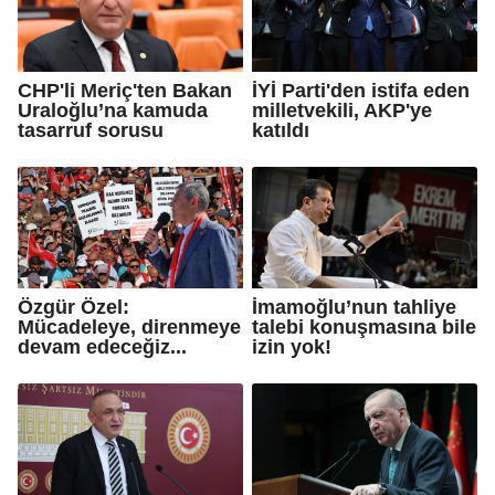
CHP'li Meriç'ten Bakan
İYİ Parti'den istifa eden
Uraloğlu’na kamuda
milletvekili, AKP'ye
tasarruf sorusu
katıldı
Özgür Özel:
İmamoğlu’nun tahliye
Mücadeleye, direnmeye
talebi konuşmasına bile
devam edeceğiz...
izin yok!