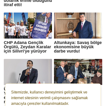
dolarlık erime olduğunu
itiraf etti!
CHP Adana Gençlik
Altunkaya: Savaş bölge
Örgütü, Zeydan Karalar
ekonomisine büyük
için Silivri'ye yürüyor
darbe vurdu!
Üzümcü:
CHP Gaziantep örgütü
Sitemizde, kullanıcı deneyimini geliştirmek ve
Yönetilemeyen
emeklilerle iftar
ekonominin bedelini
yemeğinde buluştu…
internet sitesinin verimli çalışmasını sağlamak
millet ödüyor
amacıyla çerezler kullanılmaktadır.