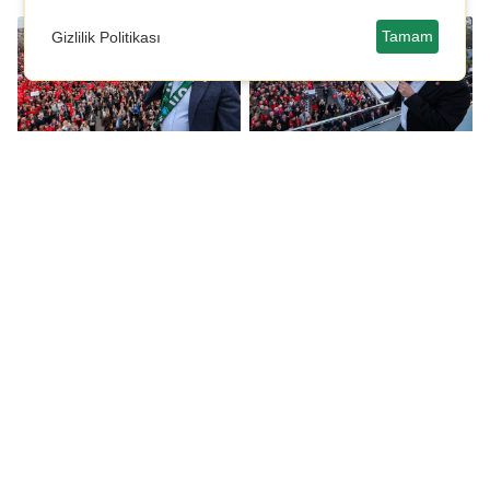
Tamam
Gizlilik Politikası
Özgür Özel, Kocaeli'de
Özgür Özel: Siz
Erdoğan'a seslendi:
emeklinin kanını emen
Karar verdin mi
vampirlersiniz!
vermedin mi?
CHP’li Melih Meriç:
CHP'li Meriç, esnafın
Emlakçılara getirilen
SGK primlerinin
yıllık harç vicdana
yeniden
sığmaz
yapılandırılmasını
TBMM’ye taşıdı