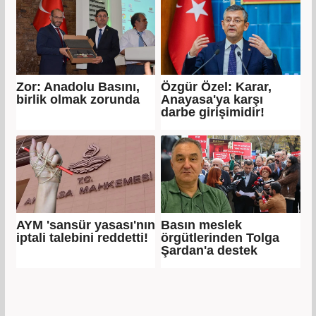
Zor: Anadolu Basını,
Özgür Özel: Karar,
birlik olmak zorunda
Anayasa'ya karşı
darbe girişimidir!
AYM 'sansür yasası'nın
Basın meslek
iptali talebini reddetti!
örgütlerinden Tolga
Şardan'a destek