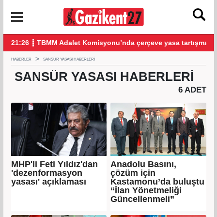
21:26 ┋ TBMM Adalet Komisyonu’nda çerçeve yasa tartışmalarla ba
20:18 ┋
HABERLER
SANSÜR YASASI HABERLERI
SANSÜR YASASI
HABERLERI
6 ADET
MHP'li Feti Yıldız'dan
Anadolu Basını,
'dezenformasyon
çözüm için
yasası' açıklaması
Kastamonu’da buluştu
“İlan Yönetmeliği
Güncellenmeli”