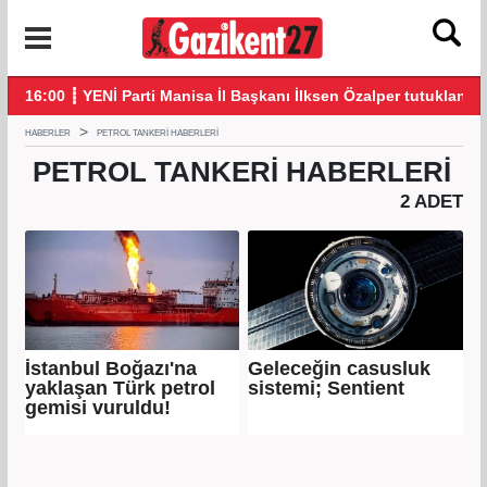
klandı
21:26 ┋ Çerçeve yasa Adalet Komisyonu’nda kabul edildi!
20:
HABERLER
PETROL TANKERI HABERLERI
PETROL TANKERI
HABERLERI
2 ADET
İstanbul Boğazı'na
Geleceğin casusluk
yaklaşan Türk petrol
sistemi; Sentient
gemisi vuruldu!