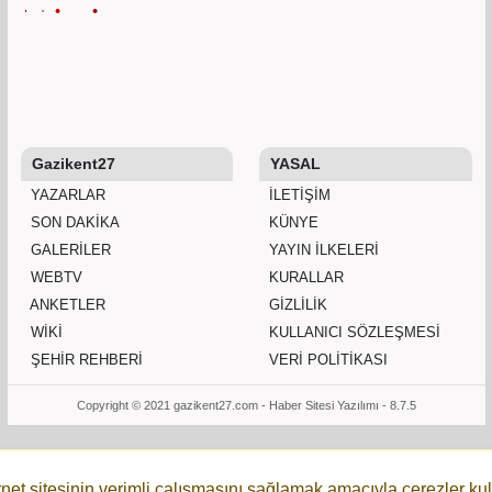
Gazikent27
YASAL
YAZARLAR
İLETIŞIM
SON DAKİKA
KÜNYE
GALERİLER
YAYIN İLKELERI
WEBTV
KURALLAR
ANKETLER
GIZLILIK
WİKİ
KULLANICI SÖZLEŞMESI
ŞEHİR REHBERİ
VERI POLITIKASI
Copyright © 2021 gazikent27.com -
Haber Sitesi Yazılımı - 8.7.5
rnet sitesinin verimli çalışmasını sağlamak amacıyla çerezler kul