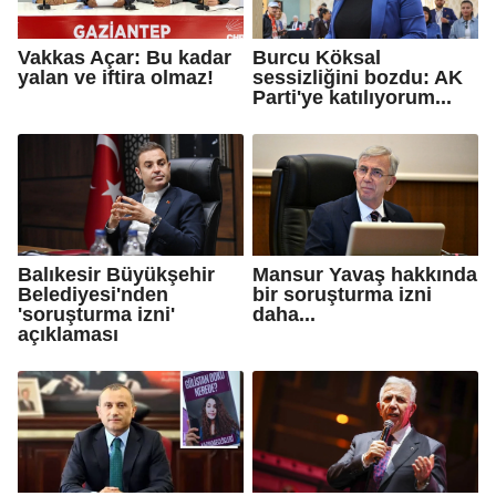
Vakkas Açar: Bu kadar
Burcu Köksal
yalan ve iftira olmaz!
sessizliğini bozdu: AK
Parti'ye katılıyorum...
Balıkesir Büyükşehir
Mansur Yavaş hakkında
Belediyesi'nden
bir soruşturma izni
'soruşturma izni'
daha...
açıklaması