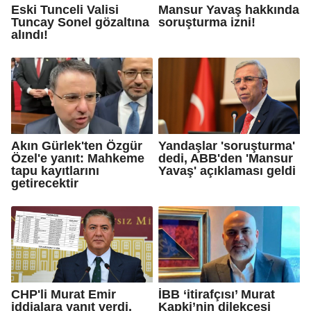
Eski Tunceli Valisi
Mansur Yavaş hakkında
Tuncay Sonel gözaltına
soruşturma izni!
alındı!
Akın Gürlek'ten Özgür
Yandaşlar 'soruşturma'
Özel'e yanıt: Mahkeme
dedi, ABB'den 'Mansur
tapu kayıtlarını
Yavaş' açıklaması geldi
getirecektir
CHP'li Murat Emir
İBB ‘itirafçısı’ Murat
iddialara yanıt verdi,
Kapki’nin dilekçesi