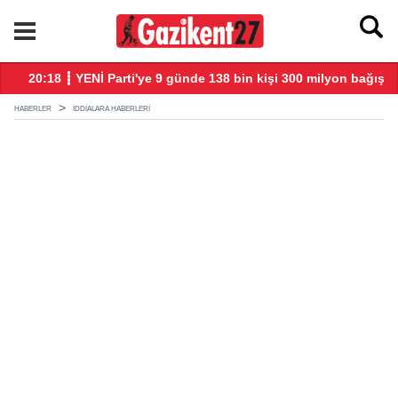
20:18 ┋ YENİ Parti'ye 9 günde 138 bin kişi 300 milyon bağış yap
20
HABERLER
IDDIALARA HABERLERI