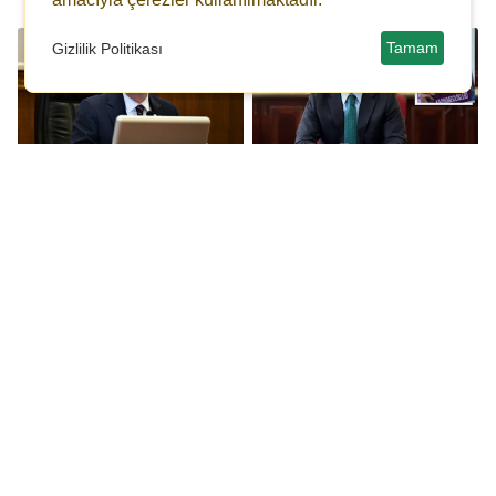
Tamam
Gizlilik Politikası
Mansur Yavaş hakkında
Eski Tunceli Valisi
bir soruşturma izni
Tuncay Sonel gözaltına
daha...
alındı!
Mansur Yavaş hakkında
Akın Gürlek'ten Özgür
soruşturma izni!
Özel'e yanıt: Mahkeme
tapu kayıtlarını
getirecektir