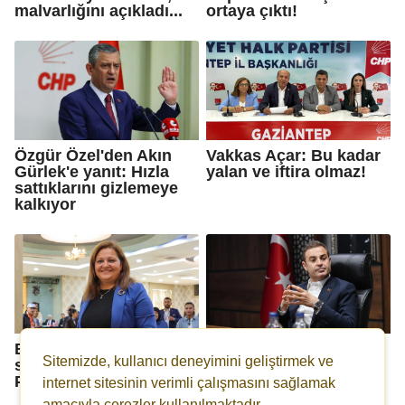
malvarlığını açıkladı...
ortaya çıktı!
Özgür Özel'den Akın
Vakkas Açar: Bu kadar
Gürlek'e yanıt: Hızla
yalan ve iftira olmaz!
sattıklarını gizlemeye
kalkıyor
Burcu Köksal
Balıkesir Büyükşehir
Sitemizde, kullanıcı deneyimini geliştirmek ve
sessizliğini bozdu: AK
Belediyesi'nden
Parti'ye katılıyorum...
'soruşturma izni'
internet sitesinin verimli çalışmasını sağlamak
açıklaması
amacıyla çerezler kullanılmaktadır.