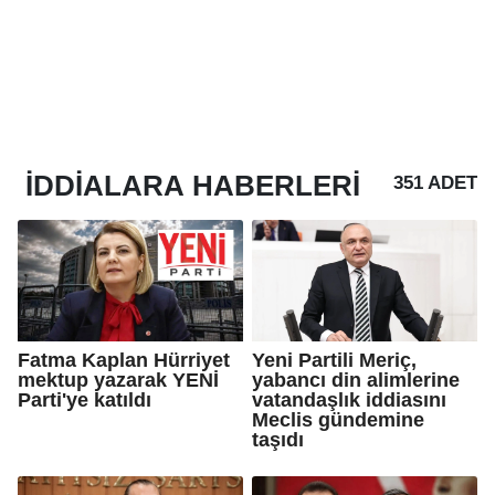
IDDIALARA
HABERLERI
351 ADET
Fatma Kaplan Hürriyet
Yeni Partili Meriç,
mektup yazarak YENİ
yabancı din alimlerine
Parti'ye katıldı
vatandaşlık iddiasını
Meclis gündemine
taşıdı