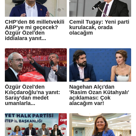
CHP'den 86 milletvekili
Cemil Tugay: Yeni parti
ABP'ye mi geçecek?
kurulacak, orada
Özgür Özel'den
olacağım
iddialara yanıt...
Özgür Özel'den
Nagehan Alçı'dan
Kılıçdaroğlu'na yanıt:
'Rasim Ozan Kütahyalı'
Saray’dan medet
açıklaması: Çok
umanlarla...
alacağım var!