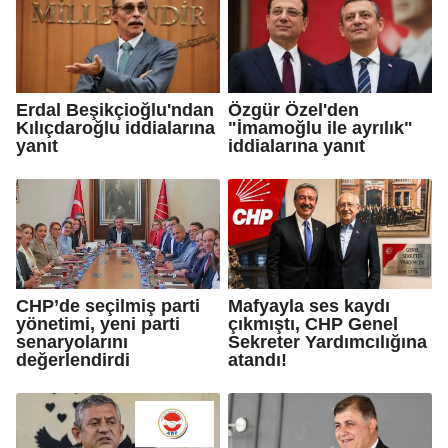
Erdal Beşikçioğlu'ndan
Özgür Özel'den
Kılıçdaroğlu iddialarına
"İmamoğlu ile ayrılık"
yanıt
iddialarına yanıt
CHP’de seçilmiş parti
Mafyayla ses kaydı
yönetimi, yeni parti
çıkmıştı, CHP Genel
senaryolarını
Sekreter Yardımcılığına
değerlendirdi
atandı!