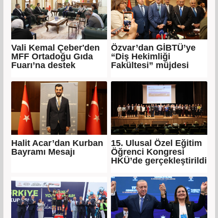
Vali Kemal Çeber'den
Özvar’dan GİBTÜ’ye
MFF Ortadoğu Gıda
“Diş Hekimliği
Fuarı’na destek
Fakültesi” müjdesi
Halit Acar’dan Kurban
15. Ulusal Özel Eğitim
Bayramı Mesajı
Öğrenci Kongresi
HKÜ’de gerçekleştirildi