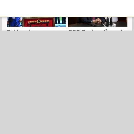
Pehlivanlar
GSO Başkanı Ünverdi
Şahinbey'de er
23 Nisan Çocuk
meydanına çıkıyor
Bayramı’nı kutladı
Şehitkamil’de Çocuk
Mehmet Pamuk: İran’ın
Tiyatrosu Günleri
ikisinde biz atmadık
kapılarını açtı
demesi Türkiye’yi
oyalama durumdur