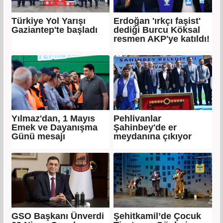
Türkiye Yol Yarışı
Erdoğan 'ırkçı faşist'
Gaziantep'te başladı
dediği Burcu Köksal
resmen AKP'ye katıldı!
Yılmaz'dan, 1 Mayıs
Pehlivanlar
Emek ve Dayanışma
Şahinbey'de er
Günü mesajı
meydanına çıkıyor
GSO Başkanı Ünverdi
Şehitkamil’de Çocuk