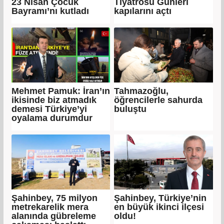
23 Nisan Çocuk
Tiyatrosu Günleri
Bayramı’nı kutladı
kapılarını açtı
Mehmet Pamuk: İran’ın
Tahmazoğlu,
ikisinde biz atmadık
öğrencilerle sahurda
demesi Türkiye’yi
buluştu
oyalama durumdur
Şahinbey, 75 milyon
Şahinbey, Türkiye’nin
metrekarelik mera
en büyük ikinci ilçesi
alanında gübreleme
oldu!