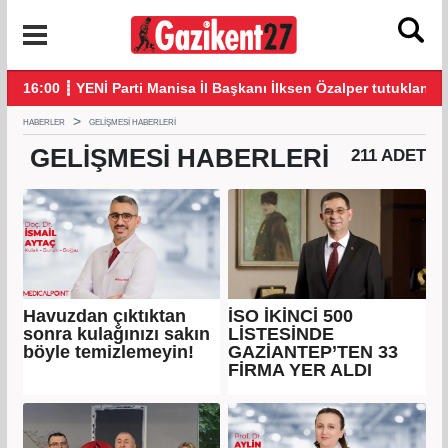
klandı
21:26 ┋ Çerçeve yasa Adalet Komisyonu’nda kabul edildi!
20:
HABERLER
GELIŞMESI HABERLERI
GELIŞMESI
HABERLERI
211 ADET
Havuzdan çıktıktan
İSO İKİNCİ 500
sonra kulağınızı sakın
LİSTESİNDE
böyle temizlemeyin!
GAZİANTEP’TEN 33
FİRMA YER ALDI