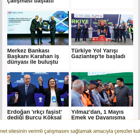
çalışması başlattı
Merkez Bankası
Türkiye Yol Yarışı
Başkanı Karahan iş
Gaziantep'te başladı
dünyası ile buluştu
Erdoğan 'ırkçı faşist'
Yılmaz'dan, 1 Mayıs
dediği Burcu Köksal
Emek ve Dayanışma
resmen AKP'ye katıldı!
Günü mesajı
rnet sitesinin verimli çalışmasını sağlamak amacıyla çerezler kul