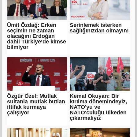
Ümit Özdağ: Erken
Serinlemek isterken
seçimin ne zaman
sağlığınızdan olmayın!
olacağını Erdoğan
dahil Türkiye’de kimse
bilmiyor
Özgür Özel: Mutlak
Kemal Okuyan: Bir
sultanla mutlak butlan
kırılma dönemindeyiz,
ittifak kurmaya
NATO'yu ve
çalışıyor
NATO'culuğu ülkeden
çıkarmalıyız