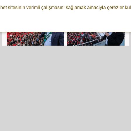
millet ödüyor
rnet sitesinin verimli çalışmasını sağlamak amacıyla çerezler kul
Özgür Özel, Kocaeli'de
Özgür Özel: Siz
Erdoğan'a seslendi:
emeklinin kanını emen
Karar verdin mi
vampirlersiniz!
vermedin mi?
CHP’li Melih Meriç:
CHP'li Meriç, esnafın
Emlakçılara getirilen
SGK primlerinin
yıllık harç vicdana
yeniden
sığmaz
yapılandırılmasını