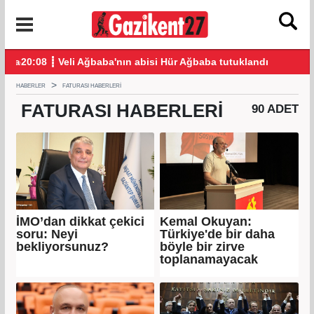
 bağış yaptı
20:08 ┋ Veli Ağbaba'nın abisi Hür Ağbaba tutuklandı
18:
HABERLER
FATURASI HABERLERI
FATURASI
HABERLERI
90 ADET
İMO’dan dikkat çekici
Kemal Okuyan:
soru: Neyi
Türkiye'de bir daha
bekliyorsunuz?
böyle bir zirve
toplanamayacak