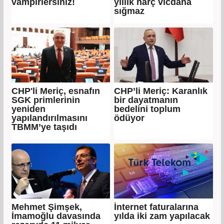
vampirlersiniz!
yıllık harç vicdana
sığmaz
CHP'li Meriç, esnafın
CHP’li Meriç: Karanlık
SGK primlerinin
bir dayatmanın
yeniden
bedelini toplum
yapılandırılmasını
ödüyor
TBMM’ye taşıdı
Mehmet Şimşek,
İnternet faturalarına
İmamoğlu davasında
yılda iki zam yapılacak