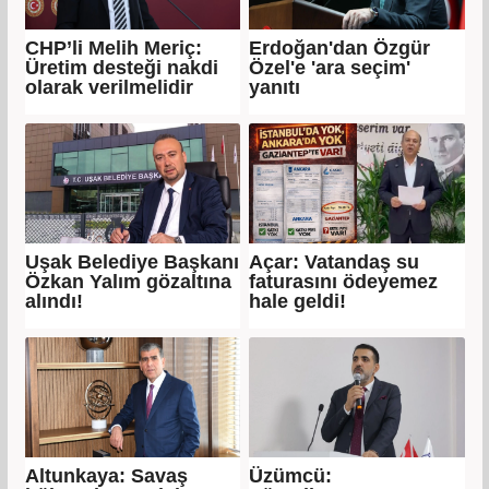
CHP’li Melih Meriç:
Erdoğan'dan Özgür
Üretim desteği nakdi
Özel'e 'ara seçim'
olarak verilmelidir
yanıtı
Uşak Belediye Başkanı
Açar: Vatandaş su
Özkan Yalım gözaltına
faturasını ödeyemez
alındı!
hale geldi!
Altunkaya: Savaş
Üzümcü: