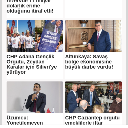
rezervde 11 milyar
dolarlık erime
olduğunu itiraf etti!
CHP Adana Gençlik
Altunkaya: Savaş
Örgütü, Zeydan
bölge ekonomisine
Karalar için Silivri'ye
büyük darbe vurdu!
yürüyor
Üzümcü:
CHP Gaziantep örgütü
Yönetilemeyen
emeklilerle iftar
ekonominin bedelini
yemeğinde buluştu…