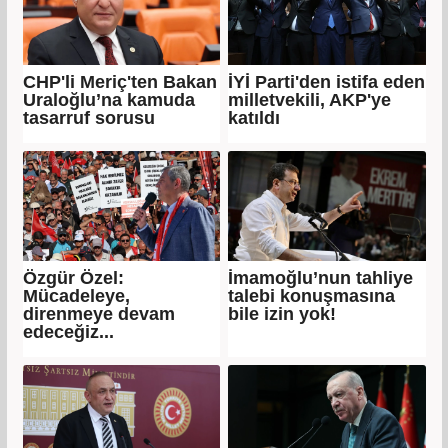
CHP'li Meriç'ten Bakan
İYİ Parti'den istifa eden
Uraloğlu’na kamuda
milletvekili, AKP'ye
tasarruf sorusu
katıldı
Özgür Özel:
İmamoğlu’nun tahliye
Mücadeleye,
talebi konuşmasına
direnmeye devam
bile izin yok!
edeceğiz...