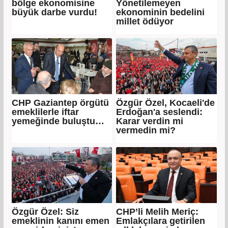
bölge ekonomisine
Yönetilemeyen
büyük darbe vurdu!
ekonominin bedelini
millet ödüyor
CHP Gaziantep örgütü
Özgür Özel, Kocaeli'de
emeklilerle iftar
Erdoğan'a seslendi:
yemeğinde buluştu…
Karar verdin mi
vermedin mi?
Özgür Özel: Siz
CHP’li Melih Meriç:
emeklinin kanını emen
Emlakçılara getirilen