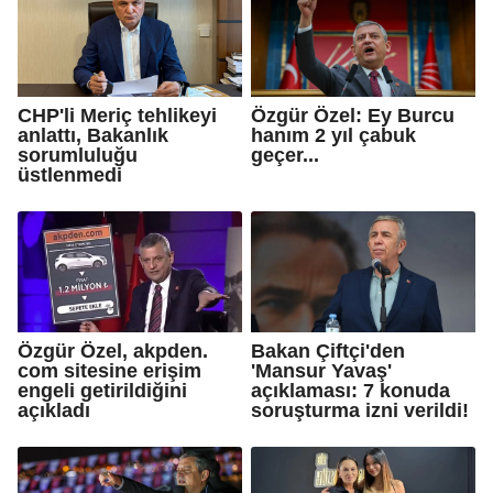
CHP'li Meriç tehlikeyi
Özgür Özel: Ey Burcu
anlattı, Bakanlık
hanım 2 yıl çabuk
sorumluluğu
geçer...
üstlenmedi
Özgür Özel, akpden.
Bakan Çiftçi'den
com sitesine erişim
'Mansur Yavaş'
engeli getirildiğini
açıklaması: 7 konuda
açıkladı
soruşturma izni verildi!