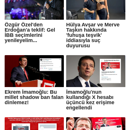
Özgür Özel'den
Hülya Avşar ve Merve
Erdoğan'a teklif: Gel
Taşkın hakkında
İBB seçimlerini
'fuhuşa teşvik'
yenileyelim...
iddiasıyla suç
duyurusu
Ekrem İmamoğlu: Bu
İmamoğlu'nun
millet shadow ban falan
kullandığı X hesabı
dinlemez!
üçüncü kez erişime
engellendi