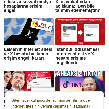
sitesi ve sosyal medya
X'in avukatından
hesaplarına erişim
açıklama: 'Ben bile
engeli
tahmin edememiştim'
LeMan'ın internet sitesi
İstanbul İddianamesi
ve X hesabı hakkında
internet sitesi ve X
erişim engeli kararı
hesabı erişime
engellendi
Sitemizde, kullanıcı deneyimini geliştirmek ve
Ekrem İmamoğlu'nun
MHP'den TikTok'a
yeni hesabına da erişim
'Erişim engeli ve
internet sitesinin verimli çalışmasını sağlamak