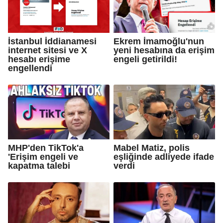
İstanbul İddianamesi
Ekrem İmamoğlu'nun
internet sitesi ve X
yeni hesabına da erişim
hesabı erişime
engeli getirildi!
engellendi
MHP'den TikTok'a
Mabel Matiz, polis
'Erişim engeli ve
eşliğinde adliyede ifade
kapatma talebi
verdi