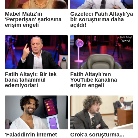
Mabel Matiz'in
Gazeteci Fatih Altaylı'ya
'Perperişan' şarkısına
bir soruşturma daha
erişim engeli
açıldı!
Fatih Altaylı: Bir tek
Fatih Altaylı'nın
bana tahammül
YouTube kanalına
edemiyorlar!
erişim engeli
'Faladdin'in internet
Grok'a soruşturma...