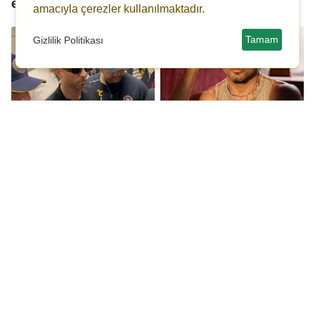
engeli getirildi!
kapatma talebi
amacıyla çerezler kullanılmaktadır.
Tamam
Gizlilik Politikası
Mabel Matiz, polis
Mabel Matiz'in
eşliğinde adliyede ifade
'Perperişan' şarkısına
verdi
erişim engeli
Gazeteci Fatih Altaylı'ya
Fatih Altaylı: Bir tek
bir soruşturma daha
bana tahammül
açıldı!
edemiyorlar!