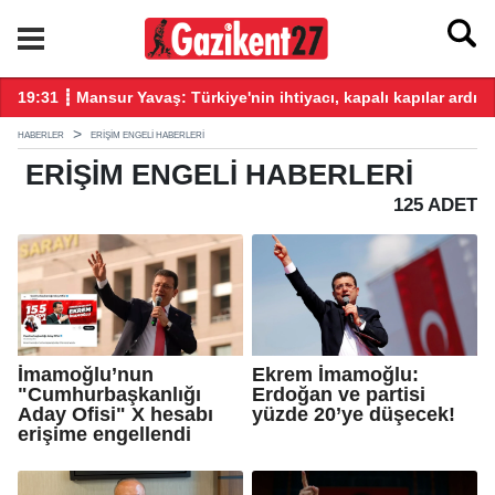
üz katkı vereceğiz!
19:31 ┋ Mansur Yavaş: Türkiye'nin ihtiyacı, kapalı kapılar ardın
19
HABERLER
ERIŞIM ENGELI HABERLERI
ERIŞIM ENGELI
HABERLERI
125 ADET
İmamoğlu’nun
Ekrem İmamoğlu:
"Cumhurbaşkanlığı
Erdoğan ve partisi
Aday Ofisi" X hesabı
yüzde 20’ye düşecek!
erişime engellendi