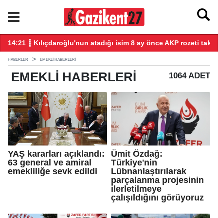
mahkumların suçu ne?
14:21 ┋ Kılıçdaroğlu'nun atadığı isim 8 ay önce AKP rozeti takm
14
HABERLER
EMEKLI HABERLERI
EMEKLI
HABERLERI
1064 ADET
YAŞ kararları açıklandı:
Ümit Özdağ:
63 general ve amiral
Türkiye'nin
emekliliğe sevk edildi
Lübnanlaştırılarak
parçalanma projesinin
ilerletilmeye
çalışıldığını görüyoruz