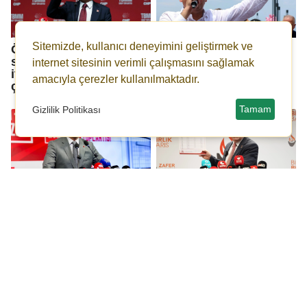
Sitemizde, kullanıcı deneyimini geliştirmek ve
Özgür Özel: Mutlak
Özgür Özel: Eskimiş
sultanla mutlak butlan
siyaseti geride bıraktık,
internet sitesinin verimli çalışmasını sağlamak
ittifak kurmaya
bu yürüyüş yeni...
amacıyla çerezler kullanılmaktadır.
çalışıyor
Tamam
Gizlilik Politikası
Mahmut Arıkan:
Ümit Özdağ: Hani PKK
‘Bakara makara’
kayıtsız şartsız silah
diyerek inancımızla
bırakıyordu?
alay edildiğinde
hassasiyetiniz
neredeydi?