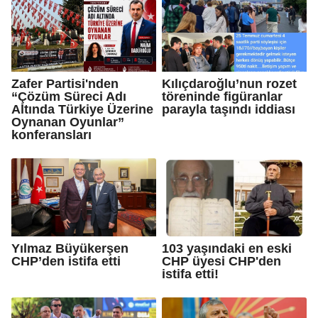
Zafer Partisi'nden
Kılıçdaroğlu’nun rozet
“Çözüm Süreci Adı
töreninde figüranlar
Altında Türkiye Üzerine
parayla taşındı iddiası
Oynanan Oyunlar”
konferansları
Yılmaz Büyükerşen
103 yaşındaki en eski
CHP’den istifa etti
CHP üyesi CHP'den
istifa etti!