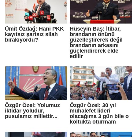
Ümit Özdağ: Hani PKK
Hüseyin Baş: İtibar,
kayıtsız şartsız silah
brandanın önünü
bırakıyordu?
güzelleştirerek değil
brandanın arkasını
güçlendirerek elde
edilir
Özgür Özel: Yolumuz
Özgür Özel: 30 yıl
iktidar yoludur,
muhalefet lideri
pusulamız millettir...
olacağıma 3 gün bile o
koltukta oturmam