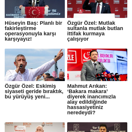
Hüseyin Baş: Planlı bir
Özgür Özel: Mutlak
fakirleştirme
sultanla mutlak butlan
operasyonuyla karşı
ittifak kurmaya
karşıyayız!
çalışıyor
Özgür Özel: Eskimiş
Mahmut Arıkan:
siyaseti geride bıraktık,
‘Bakara makara’
bu yürüyüş yeni...
diyerek inancımızla
alay edildiğinde
hassasiyetiniz
neredeydi?