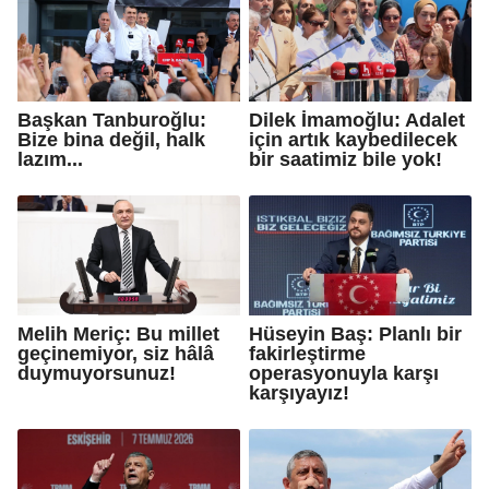
Başkan Tanburoğlu:
Dilek İmamoğlu: Adalet
Bize bina değil, halk
için artık kaybedilecek
lazım...
bir saatimiz bile yok!
Melih Meriç: Bu millet
Hüseyin Baş: Planlı bir
geçinemiyor, siz hâlâ
fakirleştirme
duymuyorsunuz!
operasyonuyla karşı
karşıyayız!