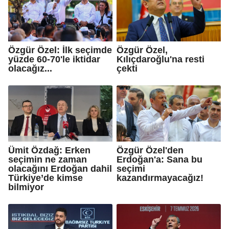
Özgür Özel: İlk seçimde
Özgür Özel,
yüzde 60-70'le iktidar
Kılıçdaroğlu'na resti
olacağız...
çekti
Ümit Özdağ: Erken
Özgür Özel'den
seçimin ne zaman
Erdoğan'a: Sana bu
olacağını Erdoğan dahil
seçimi
Türkiye’de kimse
kazandırmayacağız!
bilmiyor