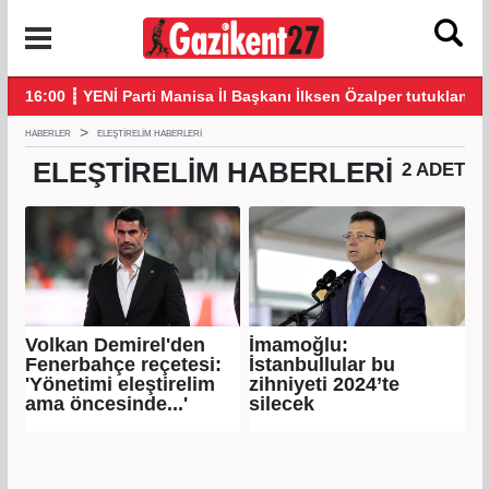
16:00 ┋ YENİ Parti Manisa İl Başkanı İlksen Özalper tutuklandı
21:
HABERLER
ELEŞTIRELIM HABERLERI
ELEŞTIRELIM
HABERLERI
2 ADET
Volkan Demirel'den
İmamoğlu:
Fenerbahçe reçetesi:
İstanbullular bu
'Yönetimi eleştirelim
zihniyeti 2024’te
ama öncesinde...'
silecek