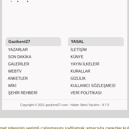
Gazikent27
YASAL
YAZARLAR
İLETIŞIM
SON DAKİKA
KÜNYE
GALERİLER
YAYIN İLKELERI
WEBTV
KURALLAR
ANKETLER
GIZLILIK
WİKİ
KULLANICI SÖZLEŞMESI
ŞEHİR REHBERİ
VERI POLITIKASI
Copyright © 2021 gazikent27.com -
Haber Sitesi Yazılımı - 8.7.5
rnet sitesinin verimli çalışmasını sağlamak amacıyla çerezler kul