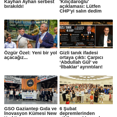
Kayhan Ayhan serbest
'Kılıçdaroğlu'
bırakıldı!
açıklaması: Lütfen
CHP'yi salın dedim
Özgür Özel: Yeni bir yol
Gizli tanık ifadesi
açacağız...
ortaya çıktı: Çarpıcı
‘Abdullah Gül’ ve
‘İlbaklar’ ayrıntıları!
GSO Gaziantep Gıda ve
6 Şubat
İnovasyon Kümesi New
depremlerinden