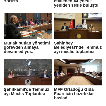
York’ta
etkilenen 44 çocuk
yeniden sesle buluştu
Mutlak butlan yönetimi
Şahinbey
görevden almaya
Belediyesi'nde Temmuz
devam ediyor...
ayı meclis toplantısı
Şehitkamil'de Temmuz
MFF Ortadoğu Gıda
ayı Meclis Toplantısı
Fuarı için hazırlıklar
başladı