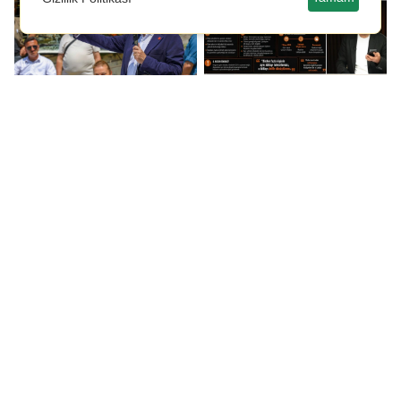
Özgür Özel: Yeni bir yol
Gizli tanık ifadesi
açacağız...
ortaya çıktı: Çarpıcı
‘Abdullah Gül’ ve
‘İlbaklar’ ayrıntıları!
6 Şubat
Şehitkamil'de Temmuz
depremlerinden
ayı Meclis Toplantısı
etkilenen 44 çocuk
yeniden sesle buluştu