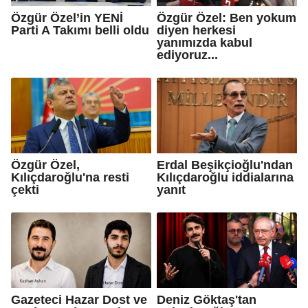
Özgür Özel’in YENİ
Özgür Özel: Ben yokum
Parti A Takımı belli oldu
diyen herkesi
yanımızda kabul
ediyoruz...
Özgür Özel,
Erdal Beşikçioğlu'ndan
Kılıçdaroğlu'na resti
Kılıçdaroğlu iddialarına
çekti
yanıt
Gazeteci Hazar Dost ve
Deniz Göktaş'tan