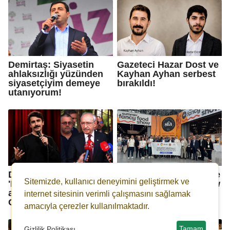
Demirtaş: Siyasetin
Gazeteci Hazar Dost ve
ahlaksızlığı yüzünden
Kayhan Ayhan serbest
siyasetçiyim demeye
bırakıldı!
utanıyorum!
Deniz Göktaş'tan
GSO Gaziantep Gıda ve
Sitemizde, kullanıcı deneyimini geliştirmek ve
'Kılıçdaroğlu'
İnovasyon Kümesi New
açıklaması: Lütfen
York’ta
internet sitesinin verimli çalışmasını sağlamak
CHP'yi salın dedim
amacıyla çerezler kullanılmaktadır.
Tamam
Gizlilik Politikası