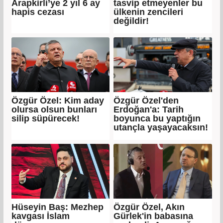
Arapkirli’ye 2 yıl 6 ay
tasvip etmeyenler bu
hapis cezası
ülkenin zencileri
değildir!
Özgür Özel: Kim aday
Özgür Özel'den
olursa olsun bunları
Erdoğan'a: Tarih
silip süpürecek!
boyunca bu yaptığın
utançla yaşayacaksın!
Hüseyin Baş: Mezhep
Özgür Özel, Akın
kavgası İslam
Gürlek'in babasına