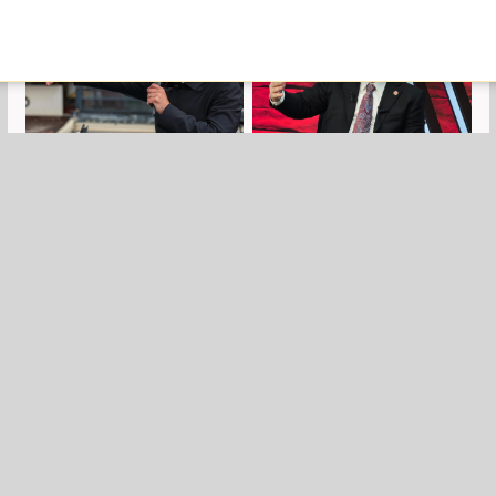
Özgür Özel'den
Hüseyin Baş: Mezhep
Erdoğan'a: Tarih
kavgası İslam
boyunca bu yaptığın
dünyasının
utançla yaşayacaksın!
içerisindeki en büyük
fitne!
Özgür Özel, Akın
Özgür Özel, Akın
Gürlek'in babasına
Gürlek'in mal varlığını
seslendi: Amcacığım
açıkladı
senin oğlan...