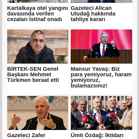
Kartalkaya otel yangını
Gazeteci Alican
davasında verilen
Uludağ hakkında
cezaları İstinaf onadı
tahliye kararı
BİRTEK-SEN Genel
Mansur Yavaş: Biz
Başkanı Mehmet
para yemiyoruz, haram
Türkmen beraat etti
yemiyoruz,
bulamazsınız!
Gazeteci Zafer
Ümit Özdağ: İktidarı