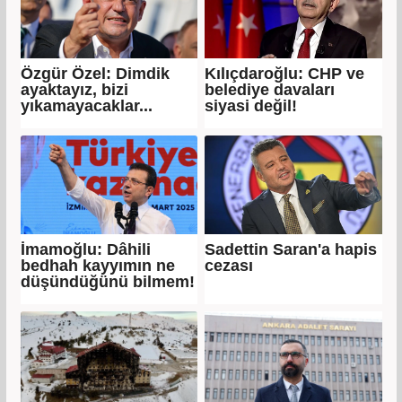
Özgür Özel: Dimdik
Kılıçdaroğlu: CHP ve
ayaktayız, bizi
belediye davaları
yıkamayacaklar...
siyasi değil!
İmamoğlu: Dâhili
Sadettin Saran'a hapis
bedhah kayyımın ne
cezası
düşündüğünü bilmem!