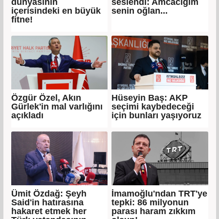
dünyasının
seslendi: Amcacığım
içerisindeki en büyük
senin oğlan...
fitne!
Özgür Özel, Akın
Hüseyin Baş: AKP
Gürlek'in mal varlığını
seçimi kaybedeceği
açıkladı
için bunları yaşıyoruz
Ümit Özdağ: Şeyh
İmamoğlu'ndan TRT'ye
Said'in hatırasına
tepki: 86 milyonun
hakaret etmek her
parası haram zıkkım