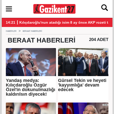
di
14:21 ┋ Kılıçdaroğlu'nun atadığı isim 8 ay önce AKP rozeti tak
14:
HABERLER
BERAAT HABERLERI
BERAAT
HABERLERI
204 ADET
Yandaş medya:
Gürsel Tekin ve heyeti
Kılıçdaroğlu Özgür
'kayyımlığa' devam
Özel'in dokunulmazlığı
edecek
kaldırılsın diyecek!