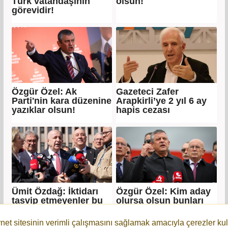
Türk vatandaşının
olsun!
görevidir!
Özgür Özel: Ak
Gazeteci Zafer
Parti'nin kara düzenine
Arapkirli’ye 2 yıl 6 ay
yazıklar olsun!
hapis cezası
Ümit Özdağ: İktidarı
Özgür Özel: Kim aday
tasvip etmeyenler bu
olursa olsun bunları
ülkenin zencileri
silip süpürecek!
değildir!
rnet sitesinin verimli çalışmasını sağlamak amacıyla çerezler kul