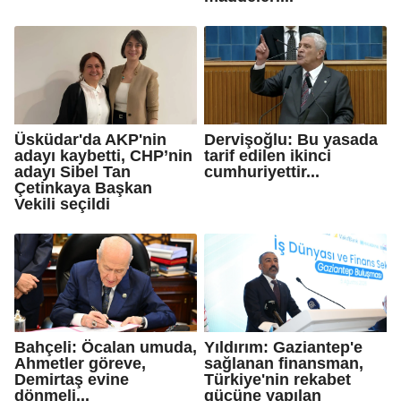
Üsküdar'da AKP'nin
Dervişoğlu: Bu yasada
adayı kaybetti, CHP’nin
tarif edilen ikinci
adayı Sibel Tan
cumhuriyettir...
Çetinkaya Başkan
Vekili seçildi
Bahçeli: Öcalan umuda,
Yıldırım: Gaziantep'e
Ahmetler göreve,
sağlanan finansman,
Demirtaş evine
Türkiye'nin rekabet
dönmeli...
gücüne yapılan