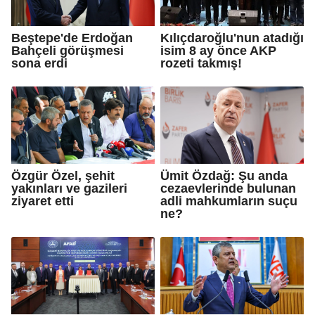
Beştepe'de Erdoğan
Kılıçdaroğlu'nun atadığı
Bahçeli görüşmesi
isim 8 ay önce AKP
sona erdi
rozeti takmış!
Özgür Özel, şehit
Ümit Özdağ: Şu anda
yakınları ve gazileri
cezaevlerinde bulunan
ziyaret etti
adli mahkumların suçu
ne?