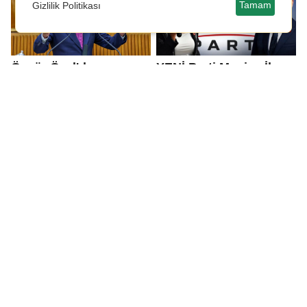
Tamam
Gizlilik Politikası
Özgür Özel'den
YENİ Parti Manisa İl
'çerçeve yasa'ya ilk
Başkanı gözaltına
tepki
alındı!
Erdoğan'dan 'çerçeve
Yıldırım: Gaziantep'e
yasa' değerlendirmesi
sağlanan finansman,
Türkiye'nin rekabet
gücüne yapılan
yatırımdır.