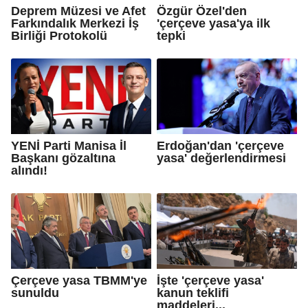
Deprem Müzesi ve Afet
Özgür Özel'den
Farkındalık Merkezi İş
'çerçeve yasa'ya ilk
Birliği Protokolü
tepki
YENİ Parti Manisa İl
Erdoğan'dan 'çerçeve
Başkanı gözaltına
yasa' değerlendirmesi
alındı!
Çerçeve yasa TBMM'ye
İşte 'çerçeve yasa'
sunuldu
kanun teklifi
maddeleri...