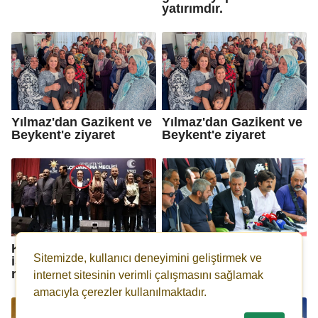
yatırımdır.
Yılmaz'dan Gazikent ve
Yılmaz'dan Gazikent ve
Beykent'e ziyaret
Beykent'e ziyaret
Kılıçdaroğlu'nun atadığı
Özgür Özel, şehit
Sitemizde, kullanıcı deneyimini geliştirmek ve
isim 8 ay önce AKP
yakınları ve gazileri
rozeti takmış!
ziyaret etti
internet sitesinin verimli çalışmasını sağlamak
amacıyla çerezler kullanılmaktadır.