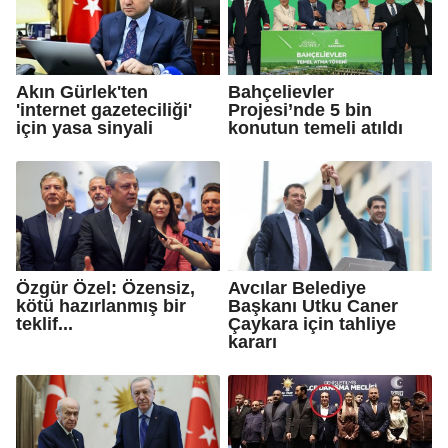
Akın Gürlek'ten
Bahçelievler
'internet gazeteciliği'
Projesi’nde 5 bin
için yasa sinyali
konutun temeli atıldı
Özgür Özel: Özensiz,
Avcılar Belediye
kötü hazırlanmış bir
Başkanı Utku Caner
teklif...
Çaykara için tahliye
kararı