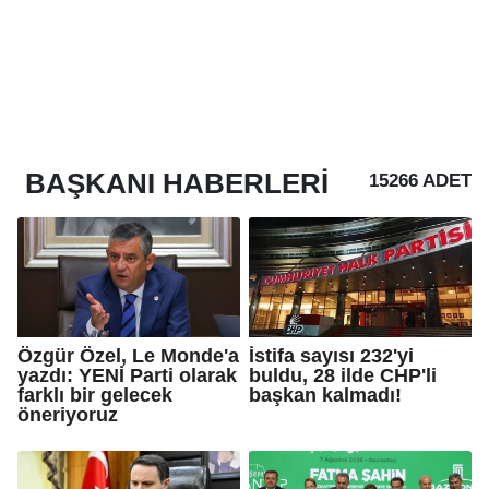
BAŞKANI
HABERLERI
15266 ADET
Özgür Özel, Le Monde'a
İstifa sayısı 232'yi
yazdı: YENİ Parti olarak
buldu, 28 ilde CHP'li
farklı bir gelecek
başkan kalmadı!
öneriyoruz