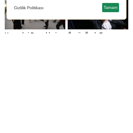
Tamam
Gizlilik Politikası
Hemşehri Dernekleri
Özgür Özel: Ey
Festivali renkli
Erdoğan görüyor
görüntülere sahne oldu
musun? 500 gün geçti
buradayız
Selin Sayek Böke ve
Fatma Kaplan Hürriyet
Gül Çiftçi hakkında
mektup yazarak YENİ
disiplin süreci
Parti'ye katıldı
başlatılacak