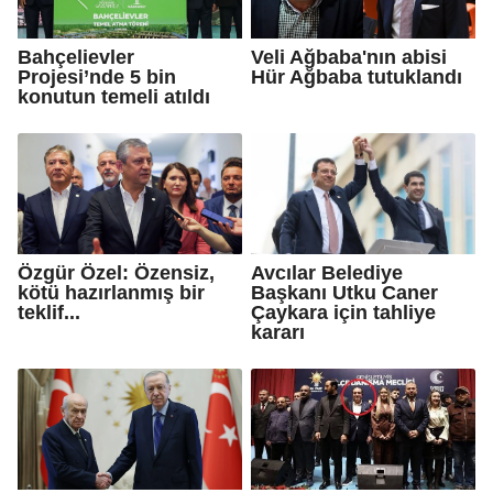
Bahçelievler
Veli Ağbaba'nın abisi
Projesi’nde 5 bin
Hür Ağbaba tutuklandı
konutun temeli atıldı
Özgür Özel: Özensiz,
Avcılar Belediye
kötü hazırlanmış bir
Başkanı Utku Caner
teklif...
Çaykara için tahliye
kararı