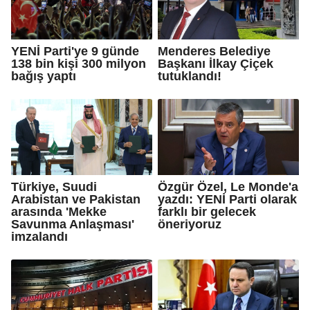
YENİ Parti'ye 9 günde
Menderes Belediye
138 bin kişi 300 milyon
Başkanı İlkay Çiçek
bağış yaptı
tutuklandı!
Türkiye, Suudi
Özgür Özel, Le Monde'a
Arabistan ve Pakistan
yazdı: YENİ Parti olarak
arasında 'Mekke
farklı bir gelecek
Savunma Anlaşması'
öneriyoruz
imzalandı