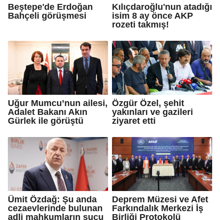
Beştepe'de Erdoğan
Kılıçdaroğlu'nun atadığı
Bahçeli görüşmesi
isim 8 ay önce AKP
rozeti takmış!
Uğur Mumcu’nun ailesi,
Özgür Özel, şehit
Adalet Bakanı Akın
yakınları ve gazileri
Gürlek ile görüştü
ziyaret etti
Ümit Özdağ: Şu anda
Deprem Müzesi ve Afet
cezaevlerinde bulunan
Farkındalık Merkezi İş
adli mahkumların suçu
Birliği Protokolü