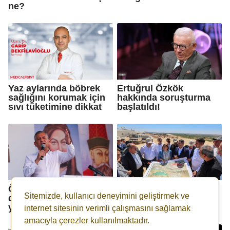
ne?
Yaz aylarında böbrek
Ertuğrul Özkök
sağlığını korumak için
hakkında soruşturma
sıvı tüketimine dikkat
başlatıldı!
Özgür Özel: Dönen
Mavikent-Havalimanı
Sitemizde, kullanıcı deneyimini geliştirmek ve
dönsün ben dönmezem
Yolu Projesi'nin yüzde
yolumdan...
35'i tamamlandı
internet sitesinin verimli çalışmasını sağlamak
amacıyla çerezler kullanılmaktadır.