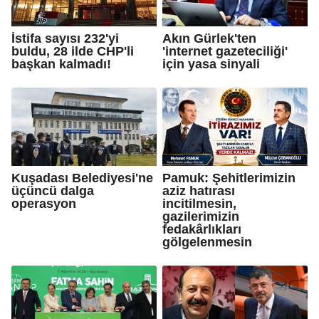
İstifa sayısı 232'yi
Akın Gürlek'ten
buldu, 28 ilde CHP'li
'internet gazeteciliği'
başkan kalmadı!
için yasa sinyali
Kuşadası Belediyesi'ne
Pamuk: Şehitlerimizin
üçüncü dalga
aziz hatırası
operasyon
incitilmesin,
gazilerimizin
fedakârlıkları
gölgelenmesin