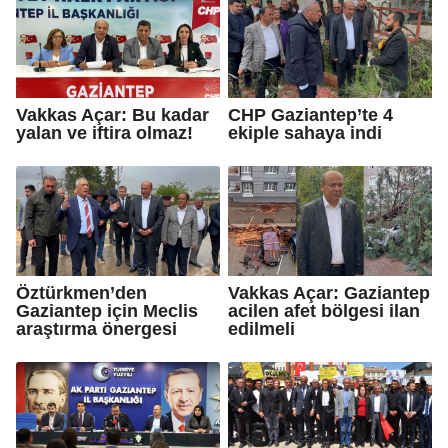
Vakkas Açar: Bu kadar
CHP Gaziantep’te 4
yalan ve iftira olmaz!
ekiple sahaya indi
Öztürkmen’den
Vakkas Açar: Gaziantep
Gaziantep için Meclis
acilen afet bölgesi ilan
araştırma önergesi
edilmeli