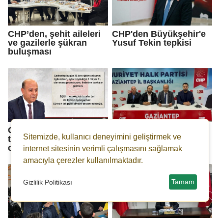
CHP’den, şehit aileleri
CHP'den Büyükşehir'e
ve gazilerle şükran
Yusuf Tekin tepkisi
buluşması
CHP’den bankalara sert
Açar: Araban muz
Sitemizde, kullanıcı deneyimini geliştirmek ve
tepki: Bu ne
cumhuriyeti belediyesi
ciddiyetsizlik!
değildir!
internet sitesinin verimli çalışmasını sağlamak
amacıyla çerezler kullanılmaktadır.
Tamam
Gizlilik Politikası