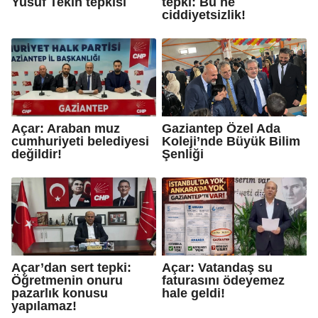
Yusuf Tekin tepkisi
tepki: Bu ne
ciddiyetsizlik!
Açar: Araban muz
Gaziantep Özel Ada
cumhuriyeti belediyesi
Koleji’nde Büyük Bilim
değildir!
Şenliği
Açar’dan sert tepki:
Açar: Vatandaş su
Öğretmenin onuru
faturasını ödeyemez
pazarlık konusu
hale geldi!
yapılamaz!