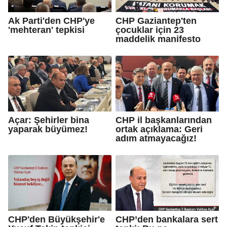
Ak Parti'den CHP'ye
CHP Gaziantep'ten
'mehteran' tepkisi
çocuklar için 23
maddelik manifesto
Açar: Şehirler bina
CHP il başkanlarından
yaparak büyümez!
ortak açıklama: Geri
adım atmayacağız!
CHP'den Büyükşehir'e
CHP’den bankalara sert