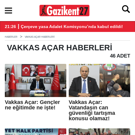
ndı
21:26 ┋ Çerçeve yasa Adalet Komisyonu’nda kabul edildi!
20
HABERLER
VAKKAS AÇAR HABERLERI
VAKKAS AÇAR
HABERLERI
46 ADET
Vakkas Açar: Gençler
Vakkas Açar:
ne eğitimde ne işte!
Vatandaşın can
güvenliği tartışma
konusu olamaz!