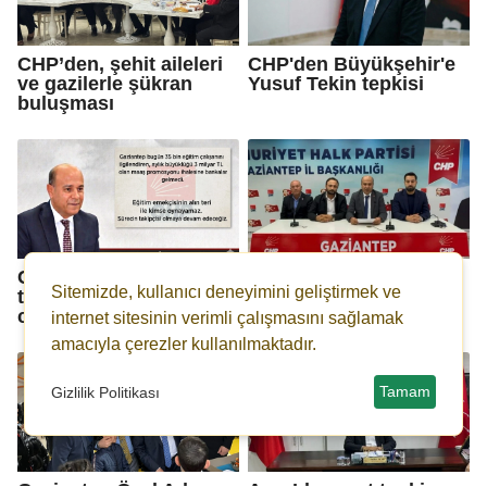
CHP’den, şehit aileleri
CHP'den Büyükşehir'e
ve gazilerle şükran
Yusuf Tekin tepkisi
buluşması
CHP’den bankalara sert
Açar: Araban muz
Sitemizde, kullanıcı deneyimini geliştirmek ve
tepki: Bu ne
cumhuriyeti belediyesi
ciddiyetsizlik!
değildir!
internet sitesinin verimli çalışmasını sağlamak
amacıyla çerezler kullanılmaktadır.
Tamam
Gizlilik Politikası