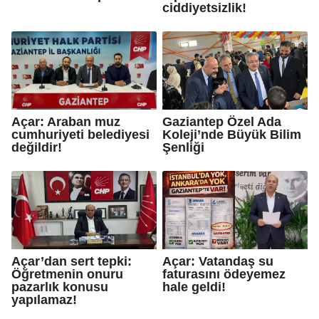
ciddiyetsizlik!
Açar: Araban muz
Gaziantep Özel Ada
cumhuriyeti belediyesi
Koleji’nde Büyük Bilim
değildir!
Şenliği
Açar’dan sert tepki:
Açar: Vatandaş su
Öğretmenin onuru
faturasını ödeyemez
pazarlık konusu
hale geldi!
yapılamaz!