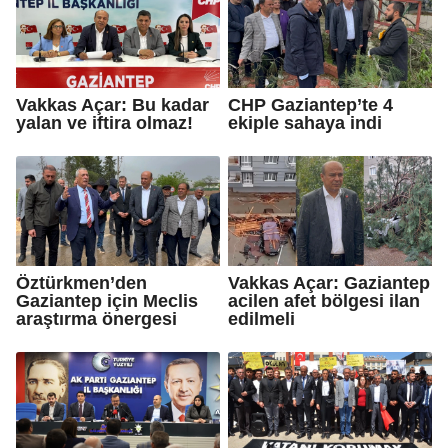
Vakkas Açar: Bu kadar
CHP Gaziantep’te 4
yalan ve iftira olmaz!
ekiple sahaya indi
Öztürkmen’den
Vakkas Açar: Gaziantep
Gaziantep için Meclis
acilen afet bölgesi ilan
araştırma önergesi
edilmeli