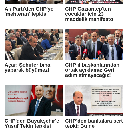
Ak Parti'den CHP'ye
CHP Gaziantep'ten
'mehteran' tepkisi
çocuklar için 23
maddelik manifesto
Açar: Şehirler bina
CHP il başkanlarından
yaparak büyümez!
ortak açıklama: Geri
adım atmayacağız!
CHP'den Büyükşehir'e
CHP’den bankalara sert
Yusuf Tekin tepkisi
tepki: Bu ne