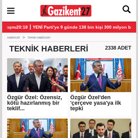
şmalarla başladı
20:18 ┋ YENİ Parti'ye 9 günde 138 bin kişi 300 milyon bağış yap
20:
HABERLER
TEKNIK HABERLERI
TEKNIK
HABERLERI
2338 ADET
Özgür Özel: Özensiz,
Özgür Özel'den
kötü hazırlanmış bir
'çerçeve yasa'ya ilk
teklif...
tepki