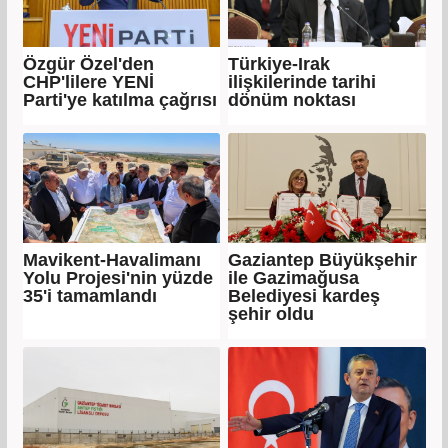
Özgür Özel'den
Türkiye-Irak
CHP'lilere YENİ
ilişkilerinde tarihi
Parti'ye katılma çağrısı
dönüm noktası
Mavikent-Havalimanı
Gaziantep Büyükşehir
Yolu Projesi'nin yüzde
ile Gazimağusa
35'i tamamlandı
Belediyesi kardeş
şehir oldu