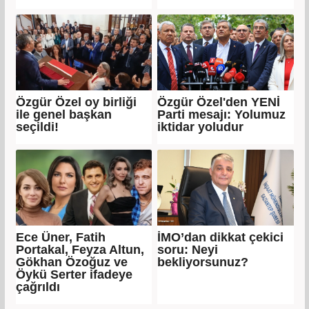
Özgür Özel oy birliği
Özgür Özel'den YENİ
ile genel başkan
Parti mesajı: Yolumuz
seçildi!
iktidar yoludur
Ece Üner, Fatih
İMO’dan dikkat çekici
Portakal, Feyza Altun,
soru: Neyi
Gökhan Özoğuz ve
bekliyorsunuz?
Öykü Serter ifadeye
çağrıldı