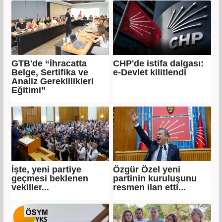
GTB'de “İhracatta
CHP'de istifa dalgası:
Belge, Sertifika ve
e-Devlet kilitlendi
Analiz Gereklilikleri
Eğitimi”
İşte, yeni partiye
Özgür Özel yeni
geçmesi beklenen
partinin kuruluşunu
vekiller...
resmen ilan etti...