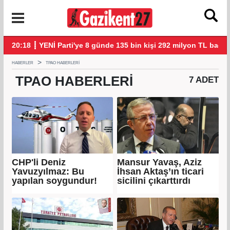
 TL bağış yaptı
20:08 ┋ Veli Ağbaba'nın abisi Hür Ağbaba tutuklandı
1
HABERLER
TPAO HABERLERI
TPAO
HABERLERI
7 ADET
CHP'li Deniz
Mansur Yavaş, Aziz
Yavuzyılmaz: Bu
İhsan Aktaş’ın ticari
yapılan soygundur!
sicilini çıkarttırdı