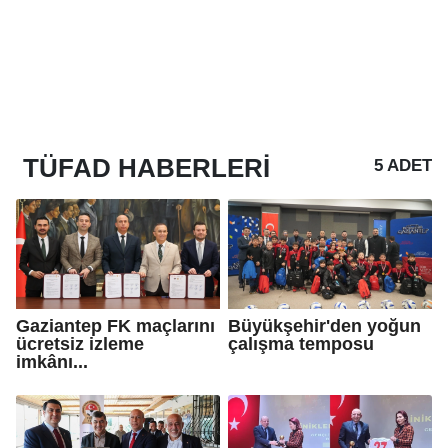
TÜFAD
HABERLERI
5 ADET
Gaziantep FK maçlarını
Büyükşehir'den yoğun
ücretsiz izleme
çalışma temposu
imkânı...