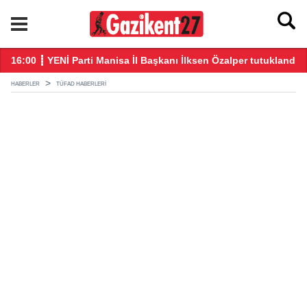
16:00 ┋ YENİ Parti Manisa İl Başkanı İlksen Özalper tutuklandı
21
HABERLER
TÜFAD HABERLERI