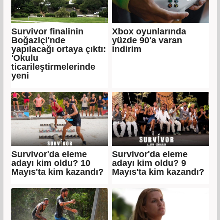
Survivor finalinin
Xbox oyunlarında
Boğaziçi'nde
yüzde 90'a varan
yapılacağı ortaya çıktı:
indirim
'Okulu
ticarileştirmelerinde
yeni
Survivor'da eleme
Survivor'da eleme
adayı kim oldu? 10
adayı kim oldu? 9
Mayıs'ta kim kazandı?
Mayıs'ta kim kazandı?