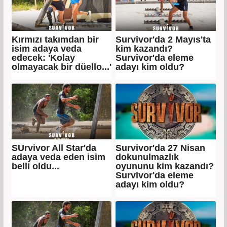
Kırmızı takımdan bir
Survivor'da 2 Mayıs'ta
isim adaya veda
kim kazandı?
edecek: 'Kolay
Survivor'da eleme
olmayacak bir düello...'
adayı kim oldu?
SUrvivor All Star'da
Survivor'da 27 Nisan
adaya veda eden isim
dokunulmazlık
belli oldu...
oyununu kim kazandı?
Survivor'da eleme
adayı kim oldu?