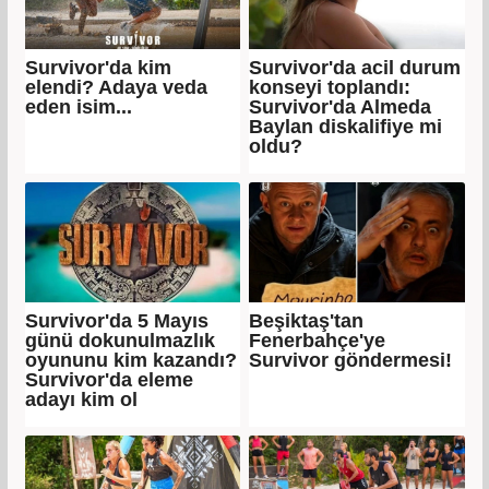
Survivor'da kim
Survivor'da acil durum
elendi? Adaya veda
konseyi toplandı:
eden isim...
Survivor'da Almeda
Baylan diskalifiye mi
oldu?
Survivor'da 5 Mayıs
Beşiktaş'tan
günü dokunulmazlık
Fenerbahçe'ye
oyununu kim kazandı?
Survivor göndermesi!
Survivor'da eleme
adayı kim ol