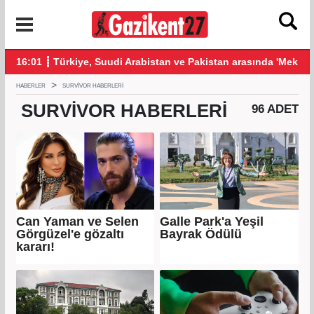
 'Mekke Savunma Anlaşması' imzalandı
15:01 ┋ Özgür Özel, Le Monde'a yazdı: YENİ Parti olarak farklı 
14:
HABERLER
SURVIVOR HABERLERI
SURVIVOR
HABERLERI
96 ADET
Can Yaman ve Selen
Galle Park'a Yeşil
Görgüzel'e gözaltı
Bayrak Ödülü
kararı!