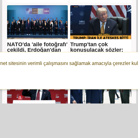
NATO'da 'aile fotoğrafı'
Trump'tan çok
çekildi, Erdoğan'dan
konuşulacak sözler:
'Kısıtlamalar
İran ile ateşkes bitti!
kaldırılmalı' mesajı
rnet sitesinin verimli çalışmasını sağlamak amacıyla çerezler kul
Özgür Özel: Mutlak
Trump: CAATSA
sultanla mutlak butlan
yaptırımlarını
ittifak kurmaya
kaldıracağım
çalışıyor