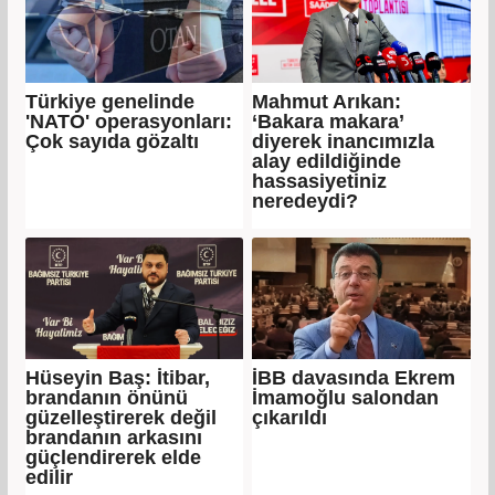
Türkiye genelinde
Mahmut Arıkan:
'NATO' operasyonları:
‘Bakara makara’
Çok sayıda gözaltı
diyerek inancımızla
alay edildiğinde
hassasiyetiniz
neredeydi?
Hüseyin Baş: İtibar,
İBB davasında Ekrem
brandanın önünü
İmamoğlu salondan
güzelleştirerek değil
çıkarıldı
brandanın arkasını
güçlendirerek elde
edilir