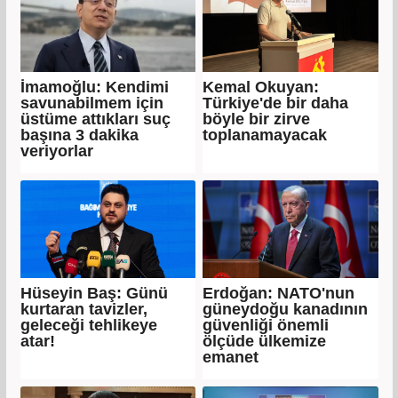
İmamoğlu: Kendimi
Kemal Okuyan:
savunabilmem için
Türkiye'de bir daha
üstüme attıkları suç
böyle bir zirve
başına 3 dakika
toplanamayacak
veriyorlar
Hüseyin Baş: Günü
Erdoğan: NATO'nun
kurtaran tavizler,
güneydoğu kanadının
geleceği tehlikeye
güvenliği önemli
atar!
ölçüde ülkemize
emanet