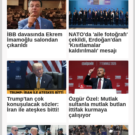
İBB davasında Ekrem
NATO'da 'aile fotoğrafı'
İmamoğlu salondan
çekildi, Erdoğan'dan
çıkarıldı
'Kısıtlamalar
kaldırılmalı' mesajı
Trump'tan çok
Özgür Özel: Mutlak
konuşulacak sözler:
sultanla mutlak butlan
İran ile ateşkes bitti!
ittifak kurmaya
çalışıyor