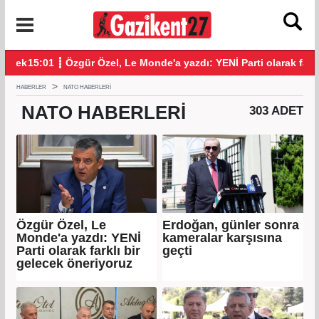
 'Mekke Savunma Anlaşması' imzalandı
15:01 ┋ Özgür Özel, Le Monde'a yazdı: YENİ Parti olarak farklı 
14:
HABERLER
NATO HABERLERI
NATO
HABERLERI
303 ADET
Özgür Özel, Le
Erdoğan, günler sonra
Monde'a yazdı: YENİ
kameralar karşısına
Parti olarak farklı bir
geçti
gelecek öneriyoruz