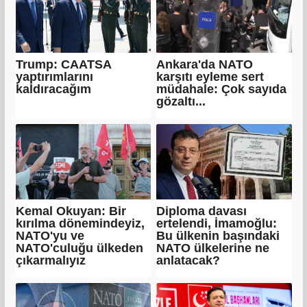
Trump: CAATSA
Ankara'da NATO
yaptırımlarını
karşıtı eyleme sert
kaldıracağım
müdahale: Çok sayıda
gözaltı...
Kemal Okuyan: Bir
Diploma davası
kırılma dönemindeyiz,
ertelendi, İmamoğlu:
NATO'yu ve
Bu ülkenin başındaki
NATO'culuğu ülkeden
NATO ülkelerine ne
çıkarmalıyız
anlatacak?