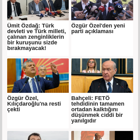
Ümit Özdağ: Türk
Özgür Özel'den yeni
devleti ve Türk milleti,
parti açıklaması
çalınan zenginliklerin
bir kuruşunu sizde
bırakmayacak!
Özgür Özel,
Bahçeli: FETÖ
Kılıçdaroğlu'na resti
tehdidinin tamamen
çekti
ortadan kalktığını
düşünmek ciddi bir
yanılgıdır