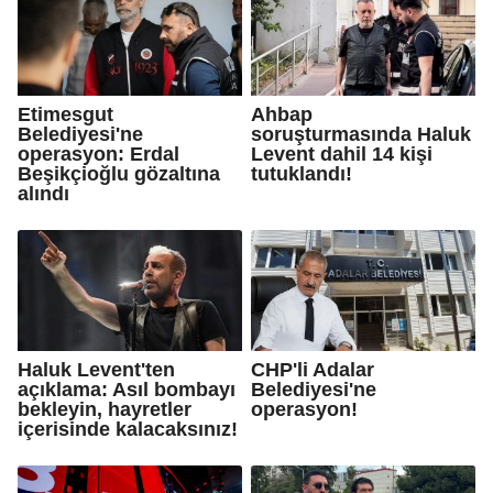
Etimesgut
Ahbap
Belediyesi'ne
soruşturmasında Haluk
operasyon: Erdal
Levent dahil 14 kişi
Beşikçioğlu gözaltına
tutuklandı!
alındı
Haluk Levent'ten
CHP'li Adalar
açıklama: Asıl bombayı
Belediyesi'ne
bekleyin, hayretler
operasyon!
içerisinde kalacaksınız!