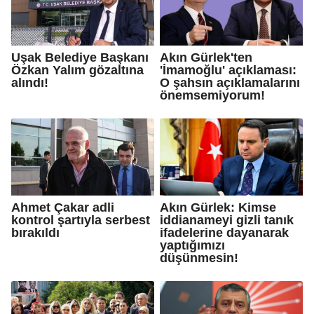
Uşak Belediye Başkanı
Akın Gürlek'ten
Özkan Yalım gözaltına
'İmamoğlu' açıklaması:
alındı!
O şahsın açıklamalarını
önemsemiyorum!
Ahmet Çakar adli
Akın Gürlek: Kimse
kontrol şartıyla serbest
iddianameyi gizli tanık
bırakıldı
ifadelerine dayanarak
yaptığımızı
düşünmesin!