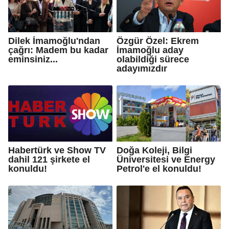
Dilek İmamoğlu'ndan
Özgür Özel: Ekrem
çağrı: Madem bu kadar
İmamoğlu aday
eminsiniz...
olabildiği sürece
adayımızdır
Habertürk ve Show TV
Doğa Koleji, Bilgi
dahil 121 şirkete el
Üniversitesi ve Energy
konuldu!
Petrol'e el konuldu!