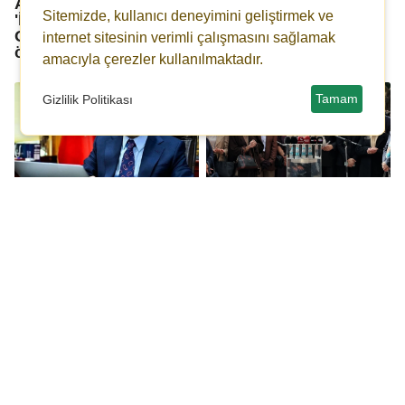
Akın Gürlek'ten
Ahmet Çakar adli
Sitemizde, kullanıcı deneyimini geliştirmek ve
'İmamoğlu' açıklaması:
kontrol şartıyla serbest
O şahsın açıklamalarını
bırakıldı
internet sitesinin verimli çalışmasını sağlamak
önemsemiyorum!
amacıyla çerezler kullanılmaktadır.
Tamam
Gizlilik Politikası
Akın Gürlek: Kimse
Dilek İmamoğlu'ndan
iddianameyi gizli tanık
çağrı: Madem bu kadar
ifadelerine dayanarak
eminsiniz...
yaptığımızı
düşünmesin!