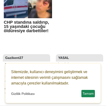
CHP standına saldırıp,
15 yaşındaki çocuğu
öldüresiye darbettiler!
Gazikent27
YASAL
YAZARLAR
İLETIŞIM
SON DAKİKA
KÜNYE
Sitemizde, kullanıcı deneyimini geliştirmek ve
GALERİLER
YAYIN İLKELERI
internet sitesinin verimli çalışmasını sağlamak
WEBTV
KURALLAR
amacıyla çerezler kullanılmaktadır.
ANKETLER
GIZLILIK
Tamam
Gizlilik Politikası
WİKİ
KULLANICI SÖZLEŞMESI
ŞEHİR REHBERİ
VERI POLITIKASI