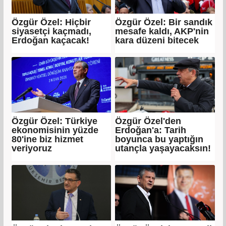
Özgür Özel: Hiçbir
Özgür Özel: Bir sandık
siyasetçi kaçmadı,
mesafe kaldı, AKP'nin
Erdoğan kaçacak!
kara düzeni bitecek
Özgür Özel: Türkiye
Özgür Özel'den
ekonomisinin yüzde
Erdoğan'a: Tarih
80'ine biz hizmet
boyunca bu yaptığın
veriyoruz
utançla yaşayacaksın!