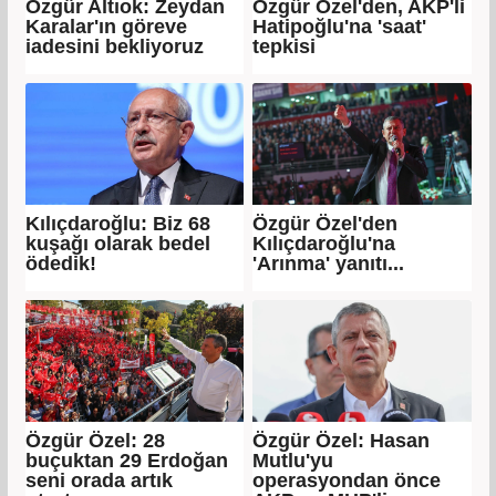
Özgür Altıok: Zeydan
Özgür Özel'den, AKP'li
Karalar'ın göreve
Hatipoğlu'na 'saat'
iadesini bekliyoruz
tepkisi
Kılıçdaroğlu: Biz 68
Özgür Özel'den
kuşağı olarak bedel
Kılıçdaroğlu'na
ödedik!
'Arınma' yanıtı...
Özgür Özel: 28
Özgür Özel: Hasan
buçuktan 29 Erdoğan
Mutlu'yu
seni orada artık
operasyondan önce