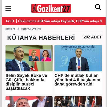
14:01 ┋ Üsküdar'da AKP'nin adayı kaybetti, CHP’nin adayı Sibe
11:
HABERLER
KÜTAHYA HABERLERI
KÜTAHYA
HABERLERI
202 ADET
Selin Sayek Böke ve
CHP'de mutlak butlan
Gül Çiftçi hakkında
yönetimi 4 il başkanını
disiplin süreci
daha görevden aldı
başlatılacak