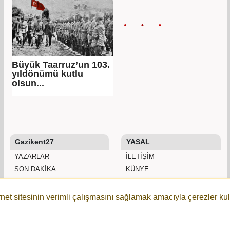
Büyük Taarruz’un 103.
yıldönümü kutlu
olsun...
Gazikent27
YASAL
YAZARLAR
İLETIŞIM
SON DAKİKA
KÜNYE
GALERİLER
YAYIN İLKELERI
WEBTV
KURALLAR
rnet sitesinin verimli çalışmasını sağlamak amacıyla çerezler kul
ANKETLER
GIZLILIK
WİKİ
KULLANICI SÖZLEŞMESI