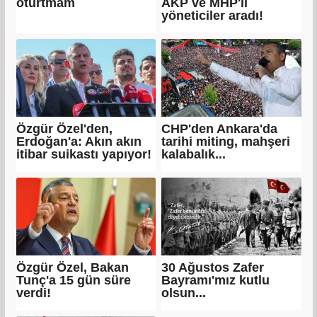
oturtmam
AKP ve MHP'li
yöneticiler aradı!
Özgür Özel'den,
CHP'den Ankara'da
Erdoğan'a: Akın akın
tarihi miting, mahşeri
itibar suikastı yapıyor!
kalabalık...
Özgür Özel, Bakan
30 Ağustos Zafer
Tunç'a 15 gün süre
Bayramı'mız kutlu
verdi!
olsun...