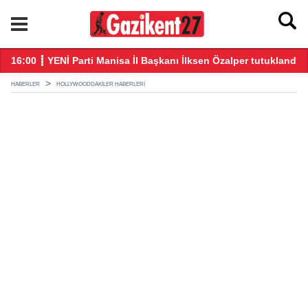
16:00 ┋ YENİ Parti Manisa İl Başkanı İlksen Özalper tutuklandı
21
HABERLER
HOLLYWOODDAKILER HABERLERI