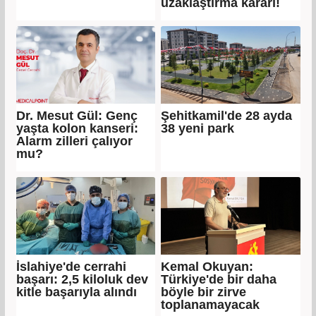
uzaklaştırma kararı!
Dr. Mesut Gül: Genç
Şehitkamil'de 28 ayda
yaşta kolon kanseri:
38 yeni park
Alarm zilleri çalıyor
mu?
İslahiye'de cerrahi
Kemal Okuyan:
başarı: 2,5 kiloluk dev
Türkiye'de bir daha
kitle başarıyla alındı
böyle bir zirve
toplanamayacak