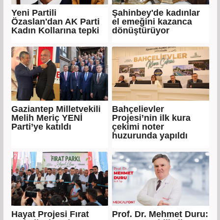
Yeni Partili
Şahinbey'de kadınlar
Özaslan'dan AK Parti
el emeğini kazanca
Kadın Kollarına tepki
dönüştürüyor
Gaziantep Milletvekili
Bahçelievler
Melih Meriç YENİ
Projesi’nin ilk kura
Parti’ye katıldı
çekimi noter
huzurunda yapıldı
Hayat Projesi Fırat
Prof. Dr. Mehmet Duru: