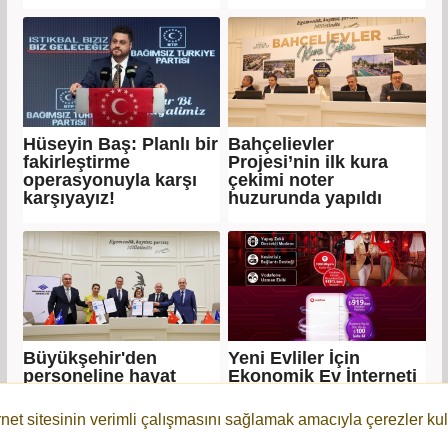
Hüseyin Baş: Planlı bir
Bahçelievler
fakirleştirme
Projesi’nin ilk kura
operasyonuyla karşı
çekimi noter
karşıyayız!
huzurunda yapıldı
Büyükşehir'den
Yeni Evliler İçin
personeline hayat
Ekonomik Ev İnterneti
sigortası güvencesi
ve Bütçe Planı
rnet sitesinin verimli çalışmasını sağlamak amacıyla çerezler kul