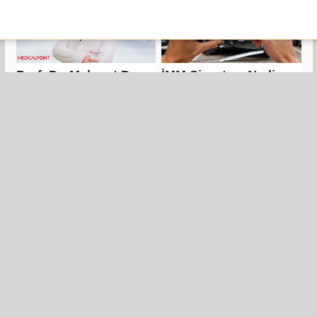
Prof. Dr. Mehmet Duru:
İMM Sigortası Nedir,
Yazın en tehlikeli
Fiyatları 2026: Trafik
saatleri bunlar...
Sigortası Limitleri
Yetmeyince Ne Olur?
Şehitkamil'de 28 ayda
Dr. Mesut Gül: Genç
38 yeni park
yaşta kolon kanseri:
Alarm zilleri çalıyor
mu?