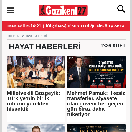
li mahkumların suçu ne?
14:21 ┋ Kılıçdaroğlu'nun atadığı isim 8 ay önce AKP rozeti tak
14:
HABERLER
HAYAT HABERLERI
HAYAT
HABERLERI
1326 ADET
Milletvekili Bozgeyik:
Mehmet Pamuk: İlkesiz
Türkiye’nin birlik
transferler, siyasete
ruhunu yürekten
olan güveni her geçen
hissettik
gün biraz daha
tüketiyor