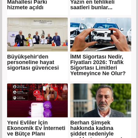
Mahallesi Parkı
Yazın en tehlikeli
hizmete açıldı
saatleri bunlar...
Büyükşehir'den
İMM Sigortası Nedir,
personeline hayat
Fiyatları 2026: Trafik
sigortası güvencesi
Sigortası Limitleri
Yetmeyince Ne Olur?
Yeni Evliler İçin
Berhan Şimşek
Ekonomik Ev İnterneti
hakkında kadına
ve Bütçe Planı
şiddet nedeniyle