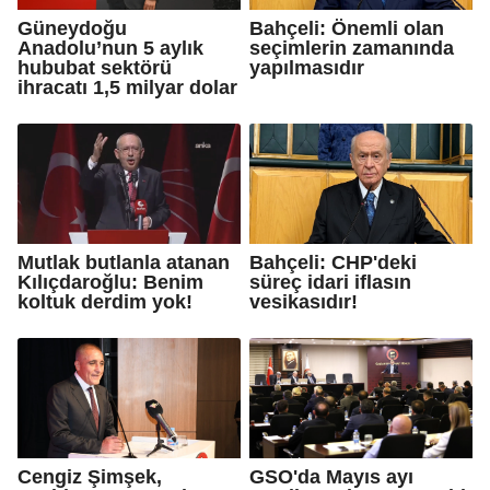
Güneydoğu
Bahçeli: Önemli olan
Anadolu’nun 5 aylık
seçimlerin zamanında
hububat sektörü
yapılmasıdır
ihracatı 1,5 milyar dolar
Mutlak butlanla atanan
Bahçeli: CHP'deki
Kılıçdaroğlu: Benim
süreç idari iflasın
koltuk derdim yok!
vesikasıdır!
Cengiz Şimşek,
GSO'da Mayıs ayı