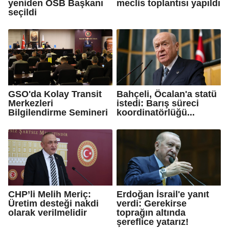
yeniden OSB Başkanı
meclis toplantısı yapıldı
seçildi
GSO'da Kolay Transit
Bahçeli, Öcalan'a statü
Merkezleri
istedi: Barış süreci
Bilgilendirme Semineri
koordinatörlüğü...
CHP’li Melih Meriç:
Erdoğan İsrail'e yanıt
Üretim desteği nakdi
verdi: Gerekirse
olarak verilmelidir
toprağın altında
şereflice yatarız!