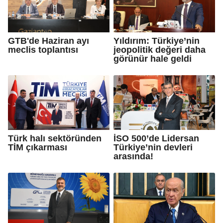
GTB'de Haziran ayı
Yıldırım: Türkiye’nin
meclis toplantısı
jeopolitik değeri daha
görünür hale geldi
Türk halı sektöründen
İSO 500’de Lidersan
TİM çıkarması
Türkiye’nin devleri
arasında!