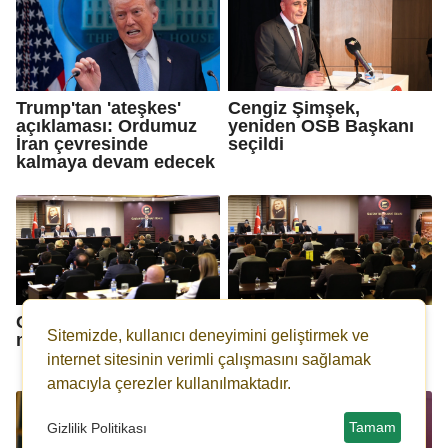
Trump'tan 'ateşkes'
Cengiz Şimşek,
açıklaması: Ordumuz
yeniden OSB Başkanı
İran çevresinde
seçildi
kalmaya devam edecek
GSO'da Mayıs ayı
GSO'da Kolay Transit
Sitemizde, kullanıcı deneyimini geliştirmek ve
meclis toplantısı yapıldı
Merkezleri
Bilgilendirme Semineri
internet sitesinin verimli çalışmasını sağlamak
amacıyla çerezler kullanılmaktadır.
Tamam
Gizlilik Politikası