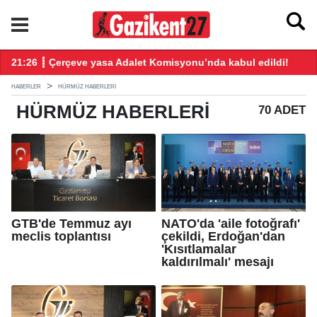
ndı
21:26 ┋ Çerçeve yasa Adalet Komisyonu’nda kabul edildi!
20
HABERLER
HÜRMÜZ HABERLERI
HÜRMÜZ
HABERLERI
70 ADET
GTB'de Temmuz ayı
NATO'da 'aile fotoğrafı'
meclis toplantısı
çekildi, Erdoğan'dan
'Kısıtlamalar
kaldırılmalı' mesajı