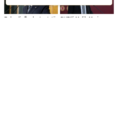
Bahçeli, Öcalan'a statü
CHP’li Melih Meriç:
istedi: Barış süreci
Üretim desteği nakdi
koordinatörlüğü...
olarak verilmelidir
Yıldırım: Ya
Erdoğan İsrail'e yanıt
dönüşeceğiz ya da
verdi: Gerekirse
rekabetin dışında
toprağın altında
kalacağız!
şereflice yatarız!