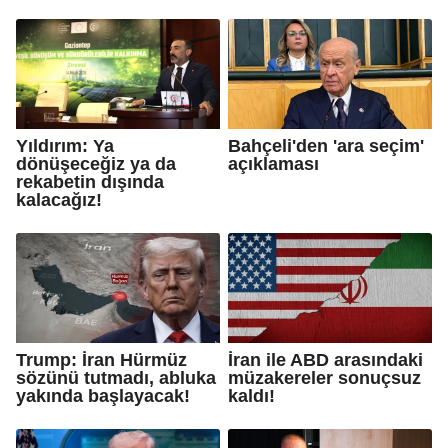
Yıldırım: Ya
Bahçeli'den 'ara seçim'
dönüşeceğiz ya da
açıklaması
rekabetin dışında
kalacağız!
Trump: İran Hürmüz
İran ile ABD arasındaki
sözünü tutmadı, abluka
müzakereler sonuçsuz
yakında başlayacak!
kaldı!