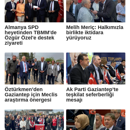
Almanya SPD
Melih Meriç: Halkımızla
heyetinden TBMM'de
birlikte iktidara
Özgür Özel'e destek
yürüyoruz
ziyareti
Öztürkmen’den
Ak Parti Gaziantep’te
Gaziantep için Meclis
teşkilat seferberliği
araştırma önergesi
mesajı