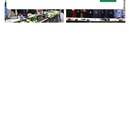
AK Parti Gaziantep'te İl
AK Parti Gaziantep'te İl
Danışma Meclisi
Danışma Meclisi
toplantısı
toplantısı
Berhan Şimşek
CHP gençlik kolları
CHP'den ihraç edildi
polis barikatlarını yıktı