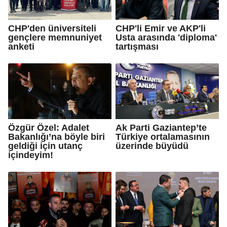
CHP'den üniversiteli
CHP'li Emir ve AKP'li
gençlere memnuniyet
Usta arasında 'diploma'
anketi
tartışması
Özgür Özel: Adalet
Ak Parti Gaziantep’te
Bakanlığı’na böyle biri
Türkiye ortalamasının
geldiği için utanç
üzerinde büyüdü
içindeyim!