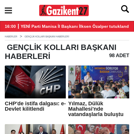
ndı
21:26 ┋ Çerçeve yasa Adalet Komisyonu’nda kabul edildi!
20
HABERLER
GENÇLIK KOLLARI BAŞKANI HABERLERI
GENÇLIK KOLLARI BAŞKANI
HABERLERI
98 ADET
CHP'de istifa dalgası: e-
Yılmaz, Dülük
Devlet kilitlendi
Mahallesi'nde
vatandaşlarla buluştu