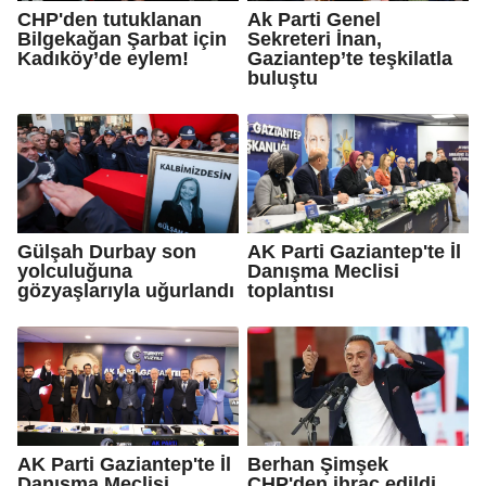
CHP'den tutuklanan
Ak Parti Genel
Bilgekağan Şarbat için
Sekreteri İnan,
Kadıköy’de eylem!
Gaziantep’te teşkilatla
buluştu
Gülşah Durbay son
AK Parti Gaziantep'te İl
yolculuğuna
Danışma Meclisi
gözyaşlarıyla uğurlandı
toplantısı
AK Parti Gaziantep'te İl
Berhan Şimşek
Danışma Meclisi
CHP'den ihraç edildi