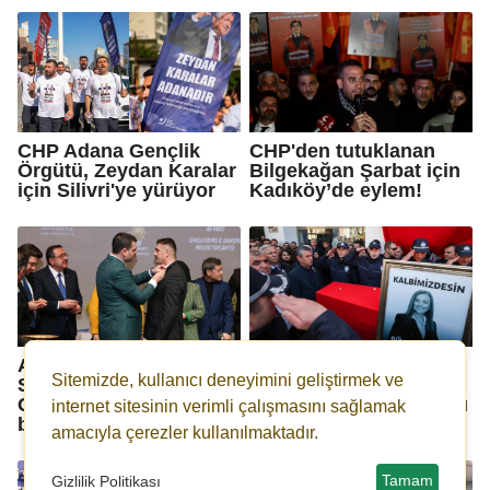
CHP Adana Gençlik
CHP'den tutuklanan
Örgütü, Zeydan Karalar
Bilgekağan Şarbat için
için Silivri'ye yürüyor
Kadıköy’de eylem!
Ak Parti Genel
Gülşah Durbay son
Sitemizde, kullanıcı deneyimini geliştirmek ve
Sekreteri İnan,
yolculuğuna
Gaziantep’te teşkilatla
gözyaşlarıyla uğurlandı
internet sitesinin verimli çalışmasını sağlamak
buluştu
amacıyla çerezler kullanılmaktadır.
Tamam
Gizlilik Politikası