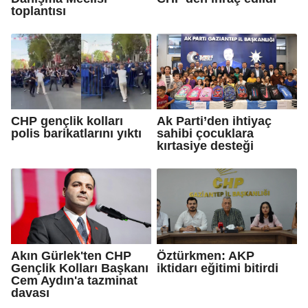
toplantısı
CHP gençlik kolları
Ak Parti’den ihtiyaç
polis barikatlarını yıktı
sahibi çocuklara
kırtasiye desteği
Akın Gürlek'ten CHP
Öztürkmen: AKP
Gençlik Kolları Başkanı
iktidarı eğitimi bitirdi
Cem Aydın'a tazminat
davası