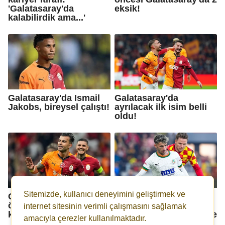
'Galatasaray'da
eksik!
kalabilirdik ama...'
Galatasaray'da Ismail
Galatasaray'da
Jakobs, bireysel çalıştı!
ayrılacak ilk isim belli
oldu!
Sitemizde, kullanıcı deneyimini geliştirmek ve
Galatasaray'da derbi
Eren Elmalı olumsuz
öncesi imza: Maaşına 2
sonuçlanmıştı...
internet sitesinin verimli çalışmasını sağlamak
katından fazla zam!
Galatasaray'da sol beke
amacıyla çerezler kullanılmaktadır.
sürpriz isim!