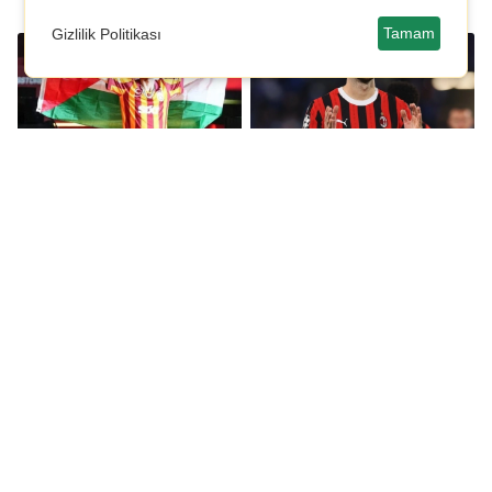
Tamam
Gizlilik Politikası
Galatasaray'da Hakim
Galatasaray'da
Ziyech ile yollar ayrıldı!
transferde öncelik
stoper: Listede 4 aday!
Galatasaray'da
Galatasaray'da
Başakşehir maçı öncesi
Davinson Sanchez
2 eksik, 3 isim sınırda!
şoku!