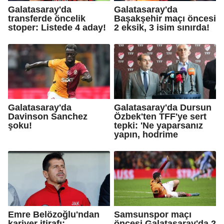
Galatasaray'da
Galatasaray'da
transferde öncelik
Başakşehir maçı öncesi
stoper: Listede 4 aday!
2 eksik, 3 isim sınırda!
Galatasaray'da
Galatasaray'da Dursun
Davinson Sanchez
Özbek'ten TFF'ye sert
şoku!
tepki: 'Ne yaparsanız
yapın, hodrime
Emre Belözoğlu'ndan
Samsunspor maçı
kariyer itirafı:
öncesi Galatasaray'da 2