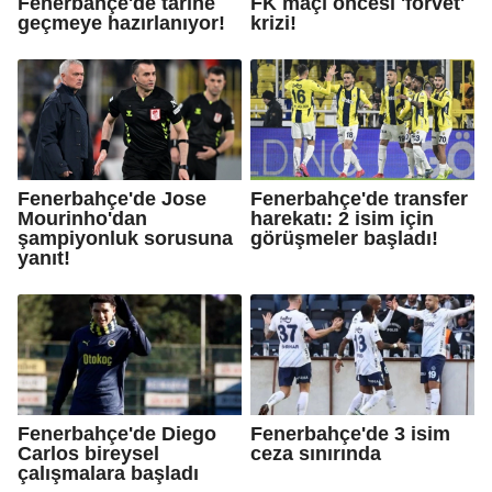
Fenerbahçe'de tarihe
FK maçı öncesi 'forvet'
geçmeye hazırlanıyor!
krizi!
Fenerbahçe'de Jose
Fenerbahçe'de transfer
Mourinho'dan
harekatı: 2 isim için
şampiyonluk sorusuna
görüşmeler başladı!
yanıt!
Fenerbahçe'de Diego
Fenerbahçe'de 3 isim
Carlos bireysel
ceza sınırında
çalışmalara başladı