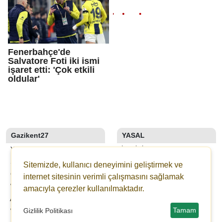
Fenerbahçe'de
Salvatore Foti iki ismi
işaret etti: 'Çok etkili
oldular'
Gazikent27
YASAL
YAZARLAR
İLETIŞIM
SON DAKİKA
KÜNYE
Sitemizde, kullanıcı deneyimini geliştirmek ve
GALERİLER
YAYIN İLKELERI
internet sitesinin verimli çalışmasını sağlamak
WEBTV
KURALLAR
amacıyla çerezler kullanılmaktadır.
ANKETLER
GIZLILIK
Tamam
Gizlilik Politikası
WİKİ
KULLANICI SÖZLEŞMESI