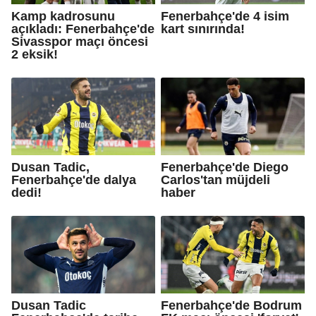
Kamp kadrosunu
Fenerbahçe'de 4 isim
açıkladı: Fenerbahçe'de
kart sınırında!
Sivasspor maçı öncesi
2 eksik!
Dusan Tadic,
Fenerbahçe'de Diego
Fenerbahçe'de dalya
Carlos'tan müjdeli
dedi!
haber
Dusan Tadic
Fenerbahçe'de Bodrum