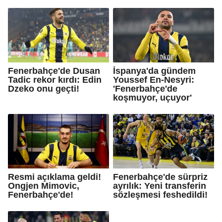
Fenerbahçe'de Dusan
İspanya'da gündem
Tadic rekor kırdı: Edin
Youssef En-Nesyri:
Dzeko onu geçti!
'Fenerbahçe'de
koşmuyor, uçuyor'
Resmi açıklama geldi!
Fenerbahçe'de sürpriz
Ongjen Mimovic,
ayrılık: Yeni transferin
Fenerbahçe'de!
sözleşmesi feshedildi!